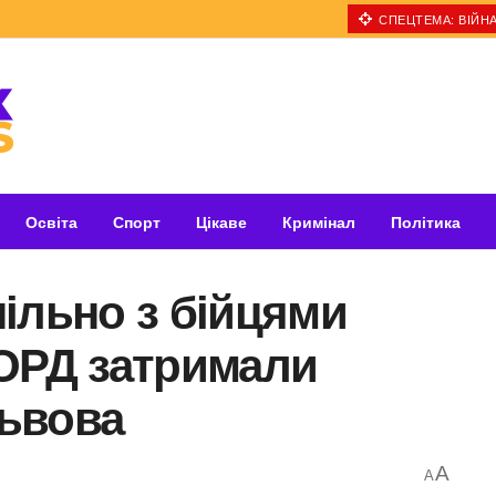
СПЕЦТЕМА: ВІЙНА
Освіта
Спорт
Цікаве
Кримінал
Політика
ільно з бійцями
КОРД затримали
Львова
A
A