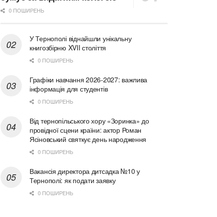
0 ПОШИРЕНЬ
У Тернополі віднайшли унікальну
книгозбірню XVII століття
0 ПОШИРЕНЬ
Графіки навчання 2026-2027: важлива
інформація для студентів
0 ПОШИРЕНЬ
Від тернопільського хору «Зоринка» до
провідної сцени країни: актор Роман
Ясіновський святкує день народження
0 ПОШИРЕНЬ
Вакансія директора дитсадка №10 у
Тернополі: як подати заявку
0 ПОШИРЕНЬ