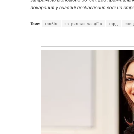
покарання у вигляді позбавлення волі на стро
Теми:
грабіж
затримали злодіїів
корд
спец