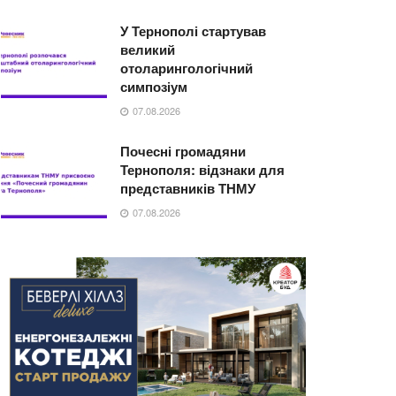
У Тернополі стартував
великий
отоларингологічний
симпозіум
07.08.2026
Почесні громадяни
Тернополя: відзнаки для
представників ТНМУ
07.08.2026