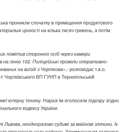
ська проникли спочатку в приміщення продуктового
еріальні цінності на кілька тисяч гривень, а потім
ник помітив сторонніх осіб через камери
в на лінію 102. Поліцейські провели оперативно-
ваних на виїзді з Чорткова»,-
розповідає т.в.о.
№1 Чортківського ВП ГУНП в Тернопільській
мп’ютерну техніку. Наразі їм оголосили підозру згідно
мінального кодексу України.
Львова, неодноразово судимі за майнові злочини. Їх
ого процесуального кодексу. Зловмисникам загрожує