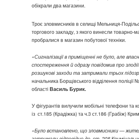
обікрали два магазини.
Троє зловмисників в селищі Мельниця-Поділь
торгового закладу, з якого винесли товарно-мат
пробралися в магазин побутової техніки.
«Сигналізації в приміщенні не було, але влас
спостереження й одразу повідомив про злодії
розшукові заходи та затримали трьох підозрю
начальника Борщівського відділення поліції 
області
Василь Бурик.
У фігурантів вилучили мобільні телефони та ко
із ст.185 (Крадіжка) та ч.3 ст.186 (Грабіж) Кри
«Було встановлено, що зловмисники — жителі 
затримали відповідно до ст. 208 Кримінальн