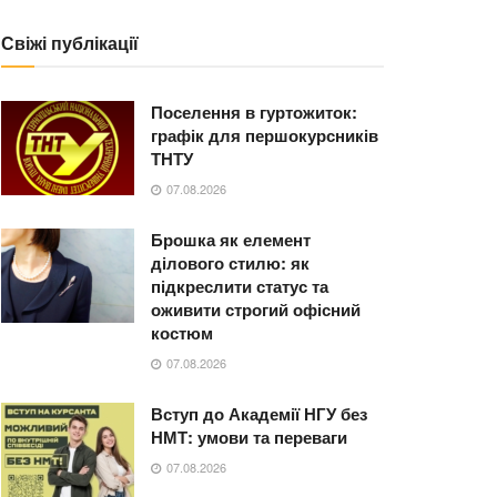
Свіжі публікації
Поселення в гуртожиток:
графік для першокурсників
ТНТУ
07.08.2026
Брошка як елемент
ділового стилю: як
підкреслити статус та
оживити строгий офісний
костюм
07.08.2026
Вступ до Академії НГУ без
НМТ: умови та переваги
07.08.2026