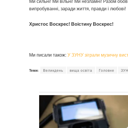
Ми сильні! Ми вільні! Ми незламні! Разом обо
випробуванні, заради життя, правди і любові!
Христос Воскрес! Воістину Воскрес!
Ми писали також:
У ЗУНУ зіграли музичну виста
Теми:
Великдень
вища освіта
Головне
ЗУ