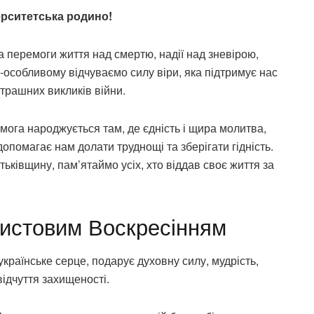
ерситетська родино!
 перемоги життя над смертю, надії над зневірою,
о-особливому відчуваємо силу віри, яка підтримує нас
страшних викликів війни.
емога народжується там, де єдність і щира молитва,
опомагає нам долати труднощі та зберігати гідність.
ьківщину, пам’ятаймо усіх, хто віддав своє життя за
ристовим Воскресінням
країнське серце, подарує духовну силу, мудрість,
відчуття захищеності.