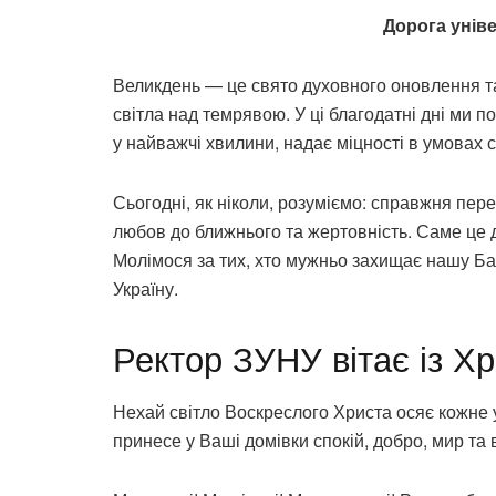
Дорога унів
Великдень — це свято духовного оновлення та
світла над темрявою. У ці благодатні дні ми п
у найважчі хвилини, надає міцності в умовах 
Сьогодні, як ніколи, розуміємо: справжня пер
любов до ближнього та жертовність. Саме це д
Молімося за тих, хто мужньо захищає нашу Бат
Україну.
Ректор ЗУНУ вітає із Х
Нехай світло Воскреслого Христа осяє кожне у
принесе у Ваші домівки спокій, добро, мир та 