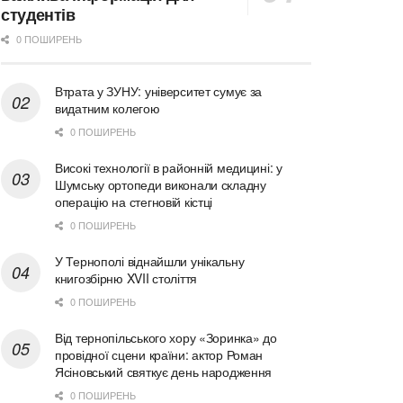
студентів
0 ПОШИРЕНЬ
Втрата у ЗУНУ: університет сумує за
видатним колегою
0 ПОШИРЕНЬ
Високі технології в районній медицині: у
Шумську ортопеди виконали складну
операцію на стегновій кістці
0 ПОШИРЕНЬ
У Тернополі віднайшли унікальну
книгозбірню XVII століття
0 ПОШИРЕНЬ
Від тернопільського хору «Зоринка» до
провідної сцени країни: актор Роман
Ясіновський святкує день народження
0 ПОШИРЕНЬ