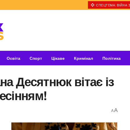
СПЕЦТЕМА: ВІЙНА З
Освіта
Спорт
Цікаве
Кримінал
Політика
на Десятнюк вітає із
есінням!
A
A