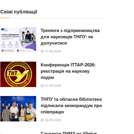
Свіжі публікації
Тренінги з підприємництва
для науковців ТНПУ: як
долучитися
07.08.2026
Конференція ITTAP-2026:
реєстрація на наукову
подію
07.08.2026
ТНПУ та обласна бібліотека
підписали меморандум про
співпрацю
06.08.2026
Студенти ТНМУ на Vilnius