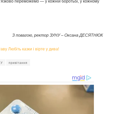
в’язково переможемо — у кожній боротьбі, у кожному
З повагою, ректор ЗУНУ – Оксана ДЕСЯТНЮК
ву Любіть казки і вірте у дива!
НУ
привітання