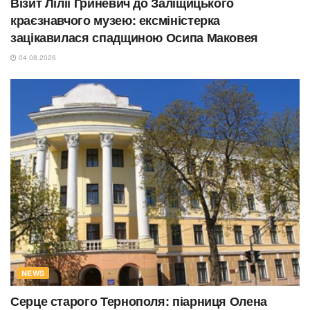
Візит Лілії Гриневич до Заліщицького
краєзнавчого музею: ексміністерка
зацікавилася спадщиною Осипа Маковея
04.08.2026
NEWS
Серце старого Тернополя: піарниця Олена