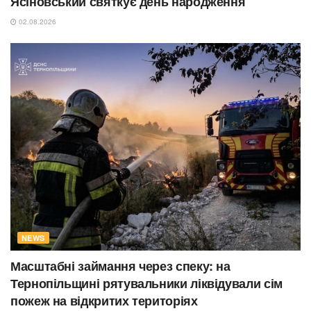
Ясіновський святкує день народження
02.08.2026
NEWS
Масштабні займання через спеку: на
Тернопільщині рятувальники ліквідували сім
пожеж на відкритих територіях