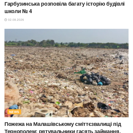
Гарбузинська розповіла багату історію будівлі
школи № 4
02.08.2026
NEWS
Пожежа на Малашівському сміттєзвалищі під
Тернополем: рятувальники гасять займання,