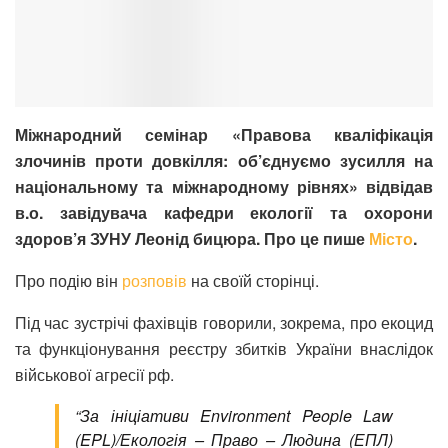
Міжнародний семінар «Правова кваліфікація
злочинів проти довкілля: об’єднуємо зусилля на
національному та міжнародному рівнях» відвідав
в.о. завідувача кафедри екології та охорони
здоров’я ЗУНУ Леонід бицюра. Про це пише
Місто
.
Про подію він
розповів
на своїй сторінці.
Під час зустрічі фахівців говорили, зокрема, про екоцид
та функціонування реєстру збитків України внаслідок
військової агресії рф.
“За ініціативи Environment People Law
(EPL)/Екологія – Право – Людина (ЕПЛ)