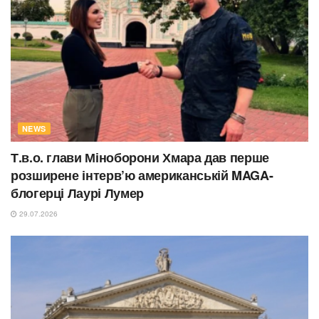
NEWS
Т.в.о. глави Міноборони Хмара дав перше
розширене інтерв’ю американській MAGA-
блогерці Лаурі Лумер
29.07.2026