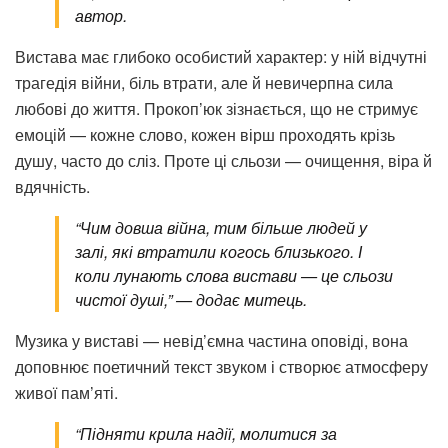
автор.
Вистава має глибоко особистий характер: у ній відчутні
трагедія війни, біль втрати, але й невичерпна сила
любові до життя. Прокоп’юк зізнається, що не стримує
емоцій — кожне слово, кожен вірш проходять крізь
душу, часто до сліз. Проте ці сльози — очищення, віра й
вдячність.
“Чим довша війна, тим більше людей у
залі, які втратили когось близького. І
коли лунають слова вистави — це сльози
чистої душі,” — додає митець.
Музика у виставі — невід’ємна частина оповіді, вона
доповнює поетичний текст звуком і створює атмосферу
живої пам’яті.
“Підняти крила надії, молитися за