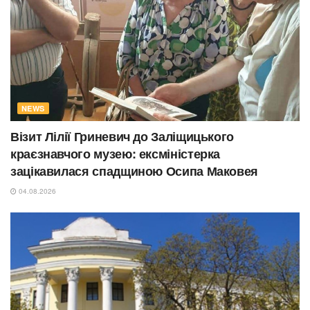
NEWS
Візит Лілії Гриневич до Заліщицького
краєзнавчого музею: ексміністерка
зацікавилася спадщиною Осипа Маковея
04.08.2026