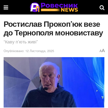
Ростислав Прокоп’юк везе
до Тернополя моновиставу
“Каву п’ють живі”
A
Опубліковано: 12 Листопада, 2025
A