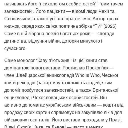
називають його “психологом особистостей” і “вимітачем
залежностей”. Його пацієнти — відомі люди Чехії та
Словаччини, а також усі, хто прагне змін. Автор трьох
книжок, серед яких свіжа поетична збірка “ТИ” (2025)
Саме в ній зібрана поезія багатьох років — спогади
дитинства, відлуння війни, доторки минулого і
сучасного.
Саме монолог “Каву п’ють живі” із цієї книги став
домінантою нової вистави. Ростислав Прокоп’юк —
член Швейцарської енциклопедії Who is Who, Чеської
книги рекордів (за картину та кількість людей, яким
допоміг позбутися залежностей), а також Британської
енциклопедії Чехословацьких особистостей. Він
активно допомагає українським військовим — кошти від
продажу своїх картин спрямовує на закупівлю ліків для
військових госпіталів. Його вистави проходили у Празі,
Відні, Скоп’є, Києві та Львові — часто в межах