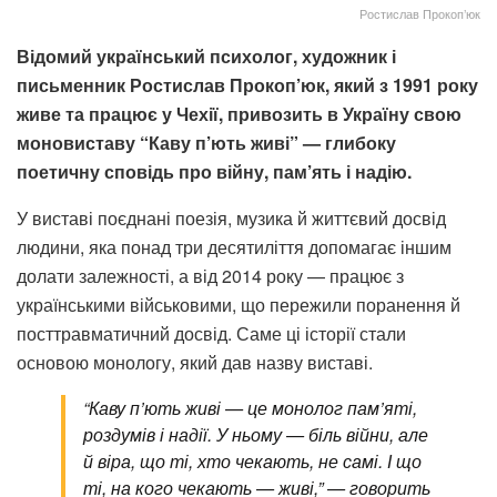
Ростислав Прокоп’юк
Відомий український психолог, художник і
письменник Ростислав Прокоп’юк, який з 1991 року
живе та працює у Чехії, привозить в Україну свою
моновиставу “Каву п’ють живі” — глибоку
поетичну сповідь про війну, пам’ять і надію.
У виставі поєднані поезія, музика й життєвий досвід
людини, яка понад три десятиліття допомагає іншим
долати залежності, а від 2014 року — працює з
українськими військовими, що пережили поранення й
посттравматичний досвід. Саме ці історії стали
основою монологу, який дав назву виставі.
“Каву п’ють живі — це монолог пам’яті,
роздумів і надії. У ньому — біль війни, але
й віра, що ті, хто чекають, не самі. І що
ті, на кого чекають — живі,” — говорить