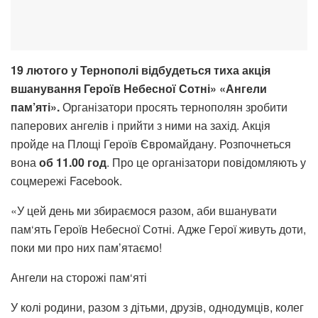
19 лютого у Тернополі відбудеться тиха акція
вшанування Героїв Небесної Сотні» «Ангели
пам’яті».
Організатори просять тернополян зробити
паперових ангелів і прийти з ними на захід. Акція
пройде на Площі Героїв Євромайдану. Розпочнеться
вона
об 11.00 год
. Про це організатори повідомляють у
соцмережі Facebook.
«У цей день ми збираємося разом, аби вшанувати
пам‘ять Героїв Небесної Сотні. Адже Герої живуть доти,
поки ми про них пам’ятаємо!
Ангели на сторожі пам‘яті
У колі родини, разом з дітьми, друзів, однодумців, колег