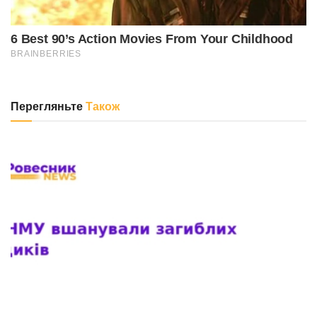
Перегляньте
Також