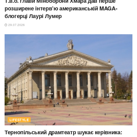
Т.в.о. глави Міноборони Хмара дав перше
розширене інтерв’ю американській MAGA-
блогерці Лаурі Лумер
29.07.2026
LIFESTYLE
Тернопільський драмтеатр шукає керівника: