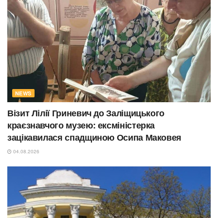
NEWS
Візит Лілії Гриневич до Заліщицького
краєзнавчого музею: ексміністерка
зацікавилася спадщиною Осипа Маковея
04.08.2026