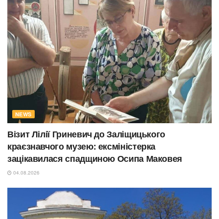
NEWS
Візит Лілії Гриневич до Заліщицького
краєзнавчого музею: ексміністерка
зацікавилася спадщиною Осипа Маковея
04.08.2026