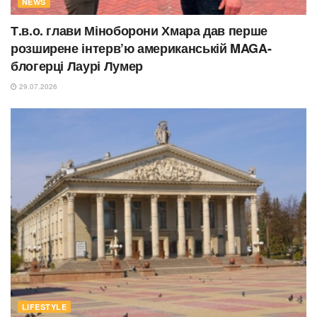
NEWS
Т.в.о. глави Міноборони Хмара дав перше
розширене інтерв’ю американській MAGA-
блогерці Лаурі Лумер
29.07.2026
LIFESTYLE