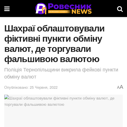
Шахраї облаштовували
фіктивні пункти обміну
валют, де торгували
фальшивою валютою
Поліція Тернопільщини викрила фейкові пункти
обміну валют
A
Опубліковано: 25 Червня, 2022
A