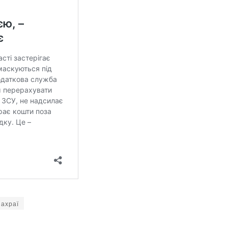
ахраї