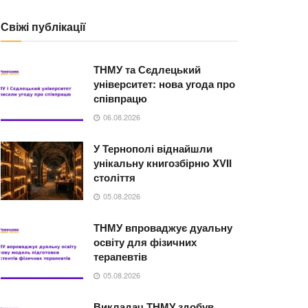
Свіжі публікації
ТНМУ та Сєдлецький
університет: нова угода про
співпрацю
06.08.2026
У Тернополі віднайшли
унікальну книгозбірню XVII
століття
05.08.2026
ТНМУ впроваджує дуальну
освіту для фізичних
терапевтів
05.08.2026
Викладач ТНМУ здобув