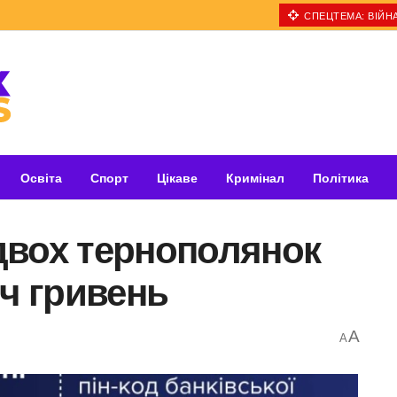
СПЕЦТЕМА: ВІЙНА
Освіта
Спорт
Цікаве
Кримінал
Політика
двох тернополянок
яч гривень
A
A