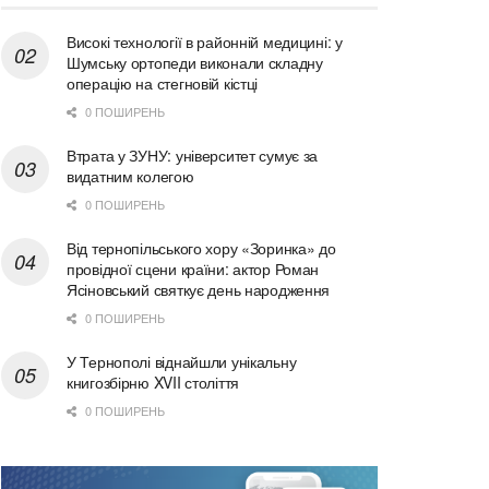
Високі технології в районній медицині: у
Шумську ортопеди виконали складну
операцію на стегновій кістці
0 ПОШИРЕНЬ
Втрата у ЗУНУ: університет сумує за
видатним колегою
0 ПОШИРЕНЬ
Від тернопільського хору «Зоринка» до
провідної сцени країни: актор Роман
Ясіновський святкує день народження
0 ПОШИРЕНЬ
У Тернополі віднайшли унікальну
книгозбірню XVII століття
0 ПОШИРЕНЬ