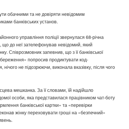
ути обачними та не довіряти невідомим
ками банківських установ.
айонного управління поліції звернулася 68-річна
, що до неї зателефонував невідомий, який
у. Співрозмовник запевнив, що з її банківської
«збереження» попросив продиктувати код-
нічого не підозрюючи, виконала вказівку, після чого
сцева мешканка. За її словами, їй надійшло
домої особи, яка представилася працівником чат-боту
рмлення банківської картки» та «перевірки
еконав жінку переховувати гроші на «безпечний»
ивень.