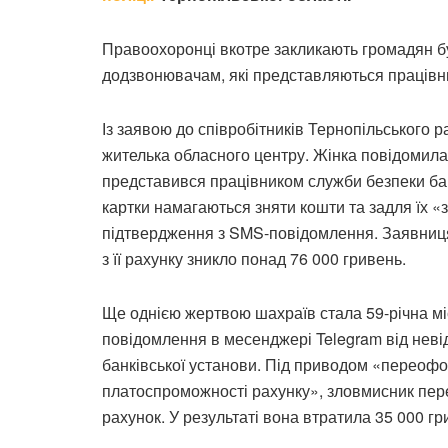
Правоохоронці вкотре закликають громадян б
додзвонювачам, які представляються працівни
Із заявою до співробітників Тернопільського р
жителька обласного центру. Жінка повідомила
представився працівником служби безпеки банк
картки намагаються зняти кошти та задля їх 
підтвердження з SMS-повідомлення. Заявниця, 
з її рахунку зникло понад 76 000 гривень.
Ще однією жертвою шахраїв стала 59-річна мі
повідомлення в месенджері Telegram від неві
банківської установи. Під приводом «переофо
платоспроможності рахунку», зловмисник пер
рахунок. У результаті вона втратила 35 000 гр