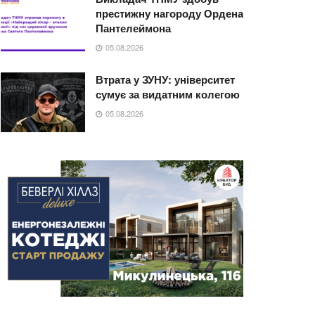
престижну нагороду Ордена
Пантелеймона
05.08.2026
Втрата у ЗУНУ: університет
сумує за видатним колегою
05.08.2026