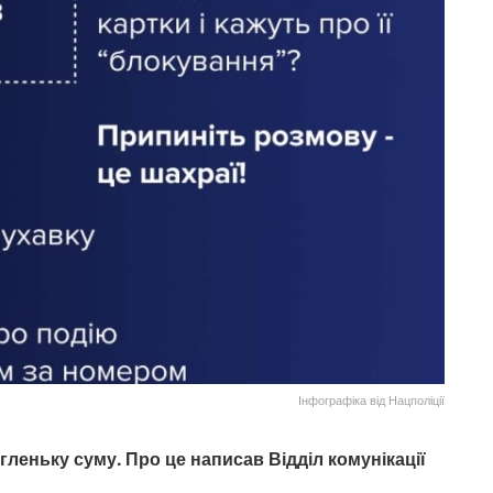
Інфографіка від Нацполіції
леньку суму. Про це написав Відділ комунікації