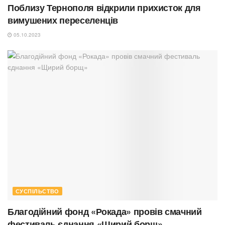
Поблизу Тернополя відкрили прихисток для
вимушених переселенців
05.10.2023
СУСПІЛЬСТВО
Благодійний фонд «Рокада» провів смачний
фестиваль єднання «Щирий борщ»