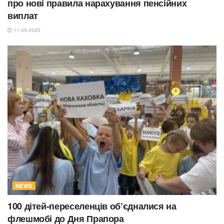
про нові правила нарахування пенсійних
виплат
11.09.2025
NEWS
100 дітей-переселенців об’єдналися на
флешмобі до Дня Прапора