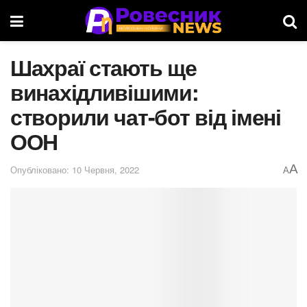
Шахраї стають ще
винахідливішими:
створили чат-бот від імені
ООН
A
Опубліковано: 10 Червня, 2022
A