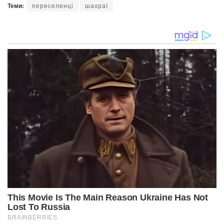
Теми:
переселенці
шахраї