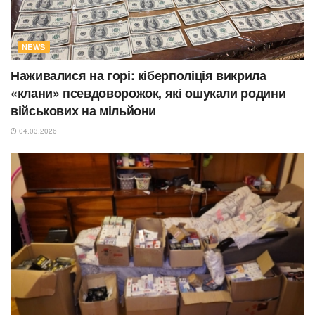
NEWS
Наживалися на горі: кіберполіція викрила
«клани» псевдоворожок, які ошукали родини
військових на мільйони
04.03.2026