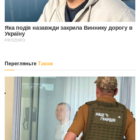
Перегляньте
Також