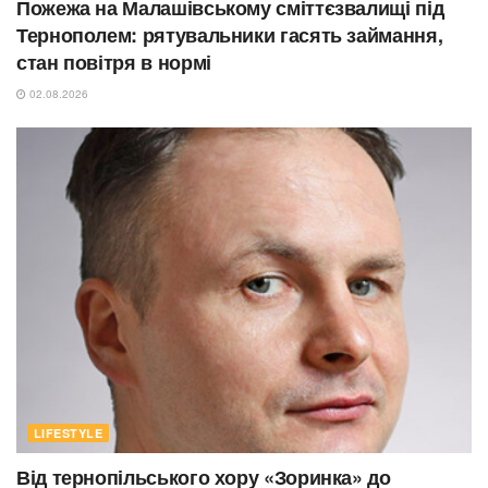
Пожежа на Малашівському сміттєзвалищі під
Тернополем: рятувальники гасять займання,
стан повітря в нормі
02.08.2026
LIFESTYLE
Від тернопільського хору «Зоринка» до