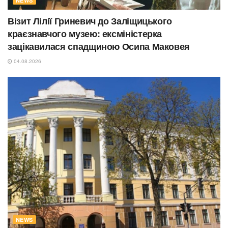
NEWS
Візит Лілії Гриневич до Заліщицького
краєзнавчого музею: ексміністерка
зацікавилася спадщиною Осипа Маковея
04.08.2026
NEWS