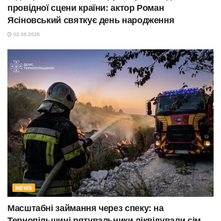
провідної сцени країни: актор Роман
Ясіновський святкує день народження
02.08.2026
NEWS
Масштабні займання через спеку: на
Тернопільщині рятувальники ліквідували сім