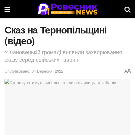
Сказ на Тернопільщині
(відео)
У Лановецькій громаді виявили захворювання
сказу серед свійських тварин
A
Опубліковано: 04 Вересня, 2022
A