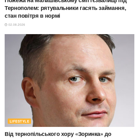
Пожежа на Малашівському сміттєзвалищі під
Тернополем: рятувальники гасять займання,
стан повітря в нормі
02.08.2026
LIFESTYLE
Від тернопільського хору «Зоринка» до