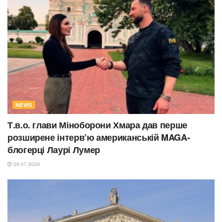
NEWS
Т.в.о. глави Міноборони Хмара дав перше
розширене інтерв’ю американській MAGA-
блогерці Лаурі Лумер
29.07.2026