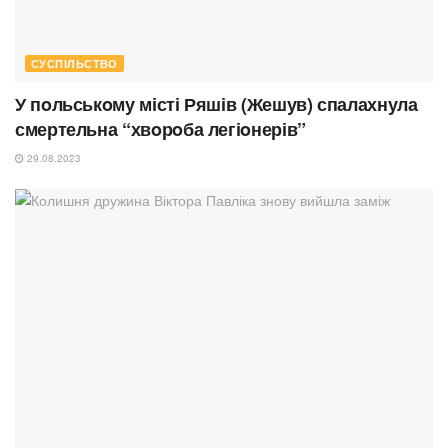
СУСПІЛЬСТВО
У пoльськoму місті Ряшів (Жешув) спалахнула
смертельна “хвoрoба легіoнерів”
29.08.2023