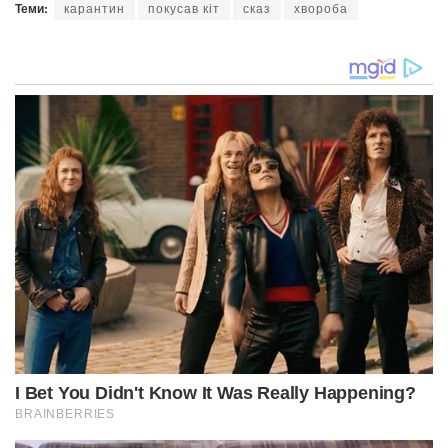
Теми:
карантин
покусав кіт
сказ
хвороба