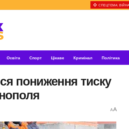
СПЕЦТЕМА: ВІЙНА
Освіта
Спорт
Цікаве
Кримінал
Політика
ься пониження тиску
рнополя
A
A