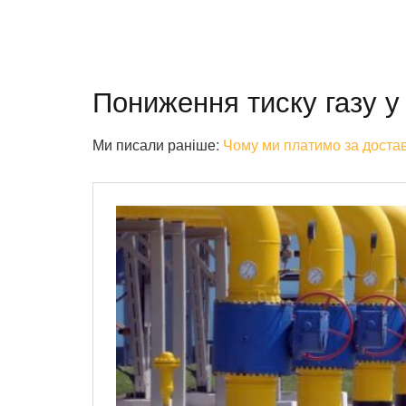
Пониження тиску газу у
Ми писали раніше:
Чому ми платимо за достав