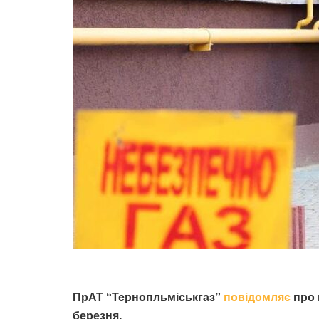
ПрАТ “Тернопльміськгаз”
повідомляє
про 
березня.