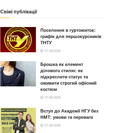
Свіжі публікації
Поселення в гуртожиток:
графік для першокурсників
ТНТУ
07.08.2026
Брошка як елемент
ділового стилю: як
підкреслити статус та
оживити строгий офісний
костюм
07.08.2026
Вступ до Академії НГУ без
НМТ: умови та переваги
07.08.2026