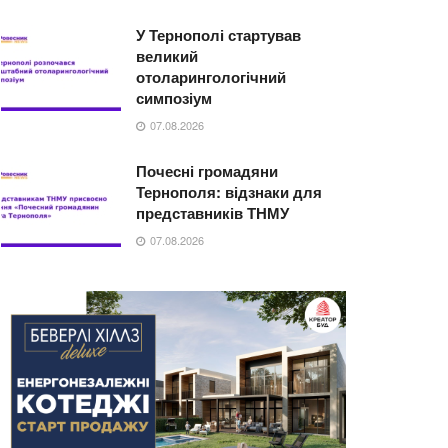
У Тернополі стартував
великий
отоларингологічний
симпозіум
07.08.2026
Почесні громадяни
Тернополя: відзнаки для
представників ТНМУ
07.08.2026