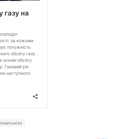
ільміськгаз