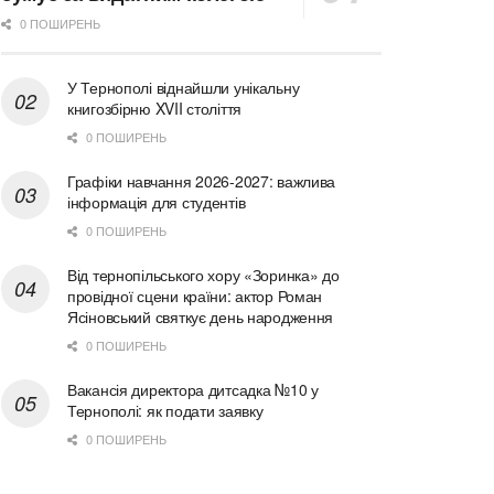
0 ПОШИРЕНЬ
У Тернополі віднайшли унікальну
книгозбірню XVII століття
0 ПОШИРЕНЬ
Графіки навчання 2026-2027: важлива
інформація для студентів
0 ПОШИРЕНЬ
Від тернопільського хору «Зоринка» до
провідної сцени країни: актор Роман
Ясіновський святкує день народження
0 ПОШИРЕНЬ
Вакансія директора дитсадка №10 у
Тернополі: як подати заявку
0 ПОШИРЕНЬ