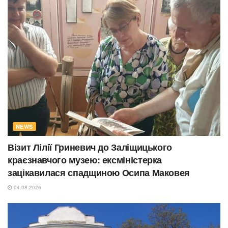
NEWS
Візит Лілії Гриневич до Заліщицького
краєзнавчого музею: ексміністерка
зацікавилася спадщиною Осипа Маковея
04.08.2026