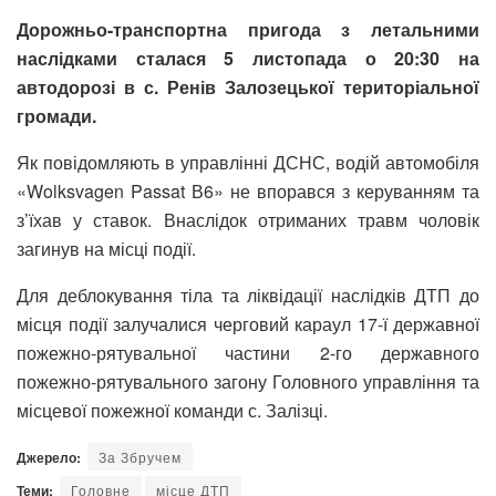
Дорожньо-транспортна пригода з летальними
наслідками сталася 5 листопада о 20:30 на
автодорозі в с. Ренів Залозецької територіальної
громади.
Як повідомляють в управлінні ДСНС, водій автомобіля
«Wolksvagen Passat В6» не впорався з керуванням та
з’їхав у ставок. Внаслідок отриманих травм чоловік
загинув на місці події.
Для деблокування тіла та ліквідації наслідків ДТП до
місця події залучалися черговий караул 17-ї державної
пожежно-рятувальної частини 2-го державного
пожежно-рятувального загону Головного управління та
місцевої пожежної команди с. Залізці.
Джерело:
За Збручем
Теми:
Головне
місце ДТП