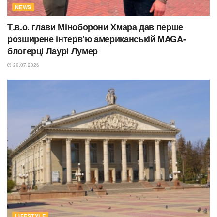
NEWS
Т.в.о. глави Міноборони Хмара дав перше
розширене інтерв’ю американській MAGA-
блогерці Лаурі Лумер
29.07.2026
LIFESTYLE