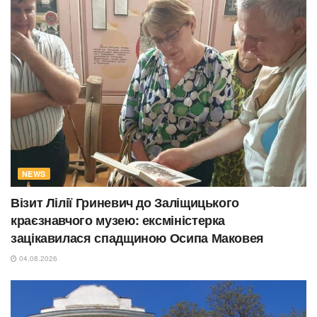
NEWS
Візит Лілії Гриневич до Заліщицького
краєзнавчого музею: ексміністерка
зацікавилася спадщиною Осипа Маковея
04.08.2026