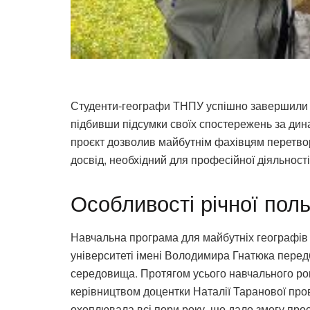
Студенти-географи ТНПУ успішно завершили 
підбивши підсумки своїх спостережень за дин
проєкт дозволив майбутнім фахівцям перетво
досвід, необхідний для професійної діяльності
Особливості річної пол
Навчальна програма для майбутніх географів
університеті імені Володимира Гнатюка пере
середовища. Протягом усього навчального рок
керівництвом доцентки Наталії Таранової про
охоплювала всі пори року, що дало змогу прос