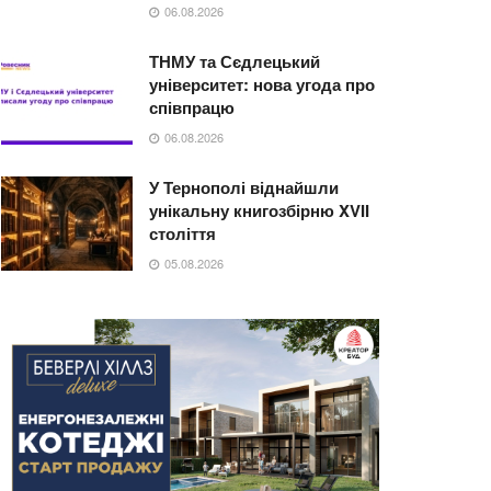
06.08.2026
ТНМУ та Сєдлецький
університет: нова угода про
співпрацю
06.08.2026
У Тернополі віднайшли
унікальну книгозбірню XVII
століття
05.08.2026