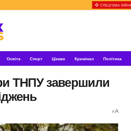
СПЕЦТЕМА: ВІЙНА
Освіта
Спорт
Цікаве
Кримінал
Політика
фи ТНПУ завершили
іджень
A
A