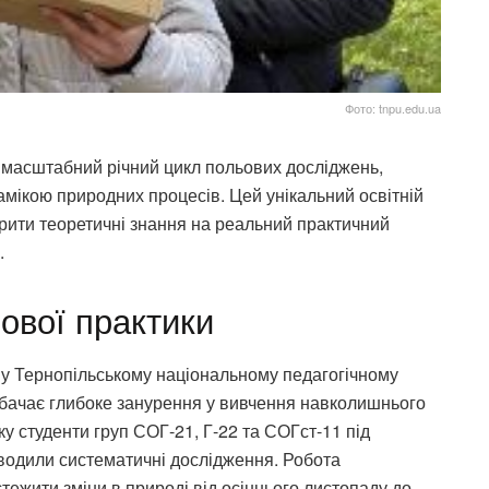
Фото: tnpu.edu.ua
масштабний річний цикл польових досліджень,
амікою природних процесів. Цей унікальний освітній
рити теоретичні знання на реальний практичний
.
ьової практики
 у Тернопільському національному педагогічному
дбачає глибоке занурення у вивчення навколишнього
у студенти груп СОГ-21, Г-22 та СОГст-11 під
водили систематичні дослідження. Робота
тежити зміни в природі від осіннього листопаду до