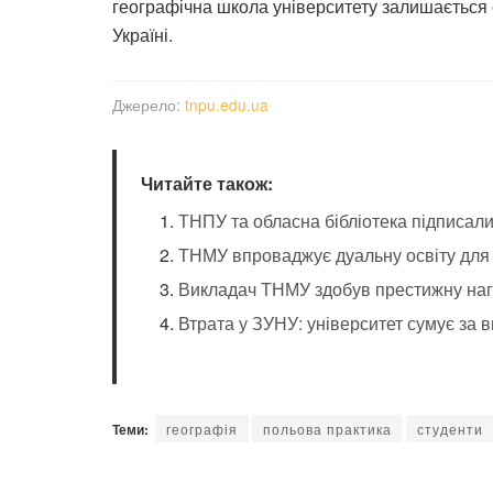
географічна школа університету залишається од
Україні.
Джерело:
tnpu.edu.ua
Читайте також:
ТНПУ та обласна бібліотека підписа
ТНМУ впроваджує дуальну освіту для 
Викладач ТНМУ здобув престижну на
Втрата у ЗУНУ: університет сумує за 
Теми:
географія
польова практика
студенти