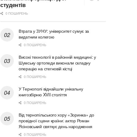
студентів
0 ПОШИРЕНЬ
Втрата у ЗУНУ: університет сумує за
видатним колегою
0 ПОШИРЕНЬ
Високі технології в районній медицині: у
Шумську ортопеди виконали складну
операцію на стегновій кістці
0 ПОШИРЕНЬ
У Тернополі віднайшли унікальну
книгозбірню XVII століття
0 ПОШИРЕНЬ
Від тернопільського хору «Зоринка» до
провідної сцени країни: актор Роман
Ясіновський святкує день народження
0 ПОШИРЕНЬ