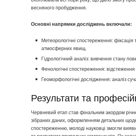
весняного пробудження.
Основні напрямки досліджень включали:
Метеорологічні спостереження: фіксація 
атмосферних явищ.
Гідрологічний аналіз: вивчення стану пов
Фенологічні спостереження: відстеження зм
Геоморфологічні дослідження: аналіз су
Результати та професій
Червневий етап став фінальним акордом річн
зібраних даних, оформленням детальних щоден
спостереженню, молоді науковці змогли вияви
та розвитком природних компонентів. Як зазн