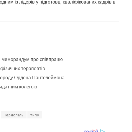
ним із лідерів у підготовці кваліфікованих кадрів в
ли меморандум про співпрацю
фізичних терапевтів
городу Ордена Пантелеймона
видатним колегою
Тернопіль
тнпу