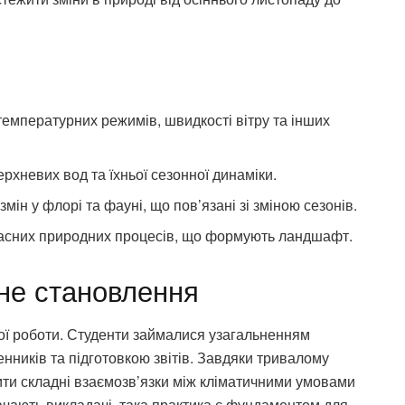
температурних режимів, швидкості вітру та інших
ерхневих вод та їхньої сезонної динаміки.
ін у флорі та фауні, що пов’язані зі зміною сезонів.
часних природних процесів, що формують ландшафт.
не становлення
ої роботи. Студенти займалися узагальненням
ників та підготовкою звітів. Завдяки тривалому
ти складні взаємозв’язки між кліматичними умовами
ачають викладачі, така практика є фундаментом для