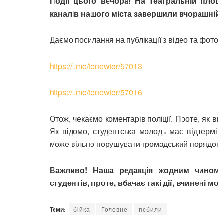
Події цього вечора! На Театральній площ
каналів нашого міста завершили вчорашні
Даємо посилання на публікації з відео та фот
https://t.me/tenewter/57013
https://t.me/tenewter/57016
Отож, чекаємо коментарів поліції. Проте, як 
Як відомо, студентська молодь має відтерм
може вільно порушувати громадський порядок 
Важливо! Наша редакція жодним чином
студентів, проте, вбачає такі дії, вчинен
Теми:
бійка
Головне
побили