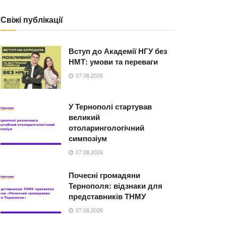
Свіжі публікації
Вступ до Академії НГУ без
НМТ: умови та переваги
07.08.2026
У Тернополі стартував
великий
отоларингологічний
симпозіум
07.08.2026
Почесні громадяни
Тернополя: відзнаки для
представників ТНМУ
07.08.2026