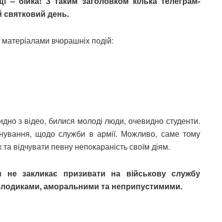
і – бійка! З таким заголовком кілька телеграм-
й святковий день.
о матеріалами вчорашніх подій:
видно з відео, билися молоді люди, очевидно студенти.
інування, щодо служби в армії. Можливо, саме тому
та відчувати певну непокараність своїм діям.
 не закликає призивати на військову службу
і молодиками, аморальними та неприпустимими.