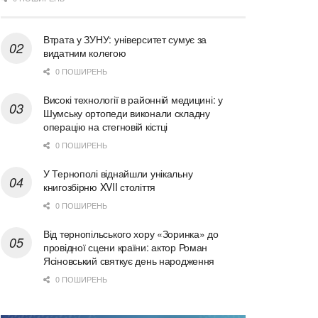
Втрата у ЗУНУ: університет сумує за
видатним колегою
0 ПОШИРЕНЬ
Високі технології в районній медицині: у
Шумську ортопеди виконали складну
операцію на стегновій кістці
0 ПОШИРЕНЬ
У Тернополі віднайшли унікальну
книгозбірню XVII століття
0 ПОШИРЕНЬ
Від тернопільського хору «Зоринка» до
провідної сцени країни: актор Роман
Ясіновський святкує день народження
0 ПОШИРЕНЬ