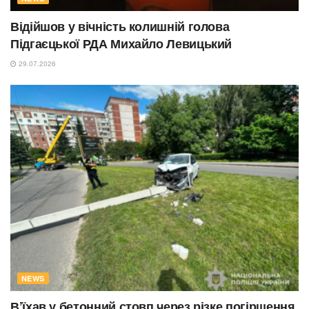
Відійшов у вічність колишній голова
Підгаєцької РДА Михайло Левицький
29.07.2026
NEWS
В’їхав у бетонний стовп через різке погіршення