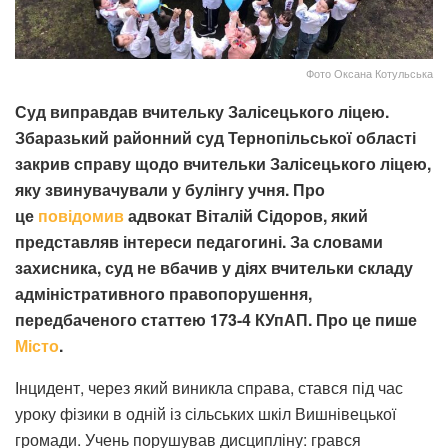
Фото Оксана Котульська
Суд виправдав вчительку Залісецького ліцею.
Збаразький районний суд Тернопільської області
закрив справу щодо вчительки Залісецького ліцею,
яку звинувачували у булінгу учня. Про
це
повідомив
адвокат Віталій Сідоров, який
представляв інтереси педагогині. За словами
захисника, суд не вбачив у діях вчительки складу
адміністративного правопорушення,
передбаченого статтею 173-4 КУпАП. Про це пише
Місто
.
Інцидент, через який виникла справа, стався під час
уроку фізики в одній із сільських шкіл Вишнівецької
громади. Учень порушував дисципліну: грався