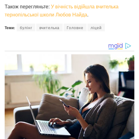
Також перегляньте:
У вічність відійшла вчителька
тернопільської школи Любов Найда
.
Теми:
булінг
вчителька
Головне
ліцей