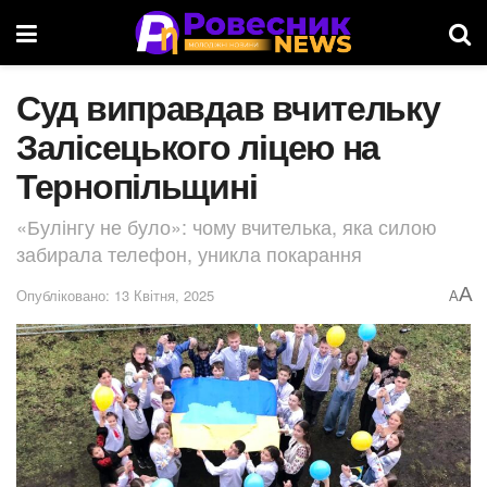
Суд виправдав вчительку
Залісецького ліцею на
Тернопільщині
«Булінгу не було»: чому вчителька, яка силою
забирала телефон, уникла покарання
A
Опубліковано: 13 Квітня, 2025
A