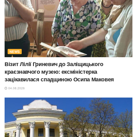
NEWS
Візит Лілії Гриневич до Заліщицького
краєзнавчого музею: ексміністерка
зацікавилася спадщиною Осипа Маковея
04.08.2026