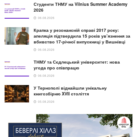
Студенти ТНМУ на Vilnius Summer Academy
2026
06.08.2026
Крапка у резонансній справі 2017 року:
апеляція підтвердила 15 років ув’язнення за
вбивство 17-річної випускниці у Вишнівці
06.08.2026
ТНМУ та Сєдлецький університет: нова
угода про співпрацю
06.08.2026
У Тернополі віднайшли унікальну
книгозбірню XVII століття
05.08.2026