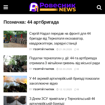
Позначка:
44 артбригада
Сергій Надал передав на фронті для 44
бригади від Тернополя екскаватор,
квадрокоптери, зарядні станції
BY
ГЕОРГІЙ ГНАТЮК
21.06.2026
0
Податки тернополян у дії: 44-та артбригада
отримала 3 мільйони гривень від міської ради
BY
ГЕОРГІЙ ГНАТЮК
02.03.2026
0
У 44 окремій артилерійській бригаді показали
захоплююче відео
BY
ГЕОРГІЙ ГНАТЮК
12.12.2025
0
З Днем ЗСУ привітали у Тернопільській 44
артилерійській бригаді