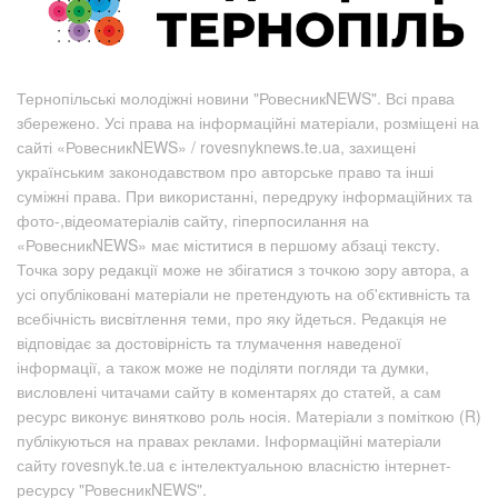
Тернопільські молодіжні новини "РовесникNEWS". Всі права
збережено. Усі права на інформаційні матеріали, розміщені на
сайті «РовесникNEWS» / rovesnyknews.te.ua, захищені
українським законодавством про авторське право та інші
суміжні права. При використанні, передруку інформаційних та
фото-,відеоматеріалів сайту, гіперпосилання на
«РовесникNEWS» має міститися в першому абзаці тексту.
Точка зору редакції може не збігатися з точкою зору автора, а
усі опубліковані матеріали не претендують на об'єктивність та
всебічність висвітлення теми, про яку йдеться. Редакція не
відповідає за достовірність та тлумачення наведеної
інформації, а також може не поділяти погляди та думки,
висловлені читачами сайту в коментарях до статей, а сам
ресурс виконує винятково роль носія. Матеріали з поміткою (R)
публікуються на правах реклами. Інформаційні матеріали
сайту rovesnyk.te.ua є інтелектуальною власністю інтернет-
ресурсу "РовесникNEWS".