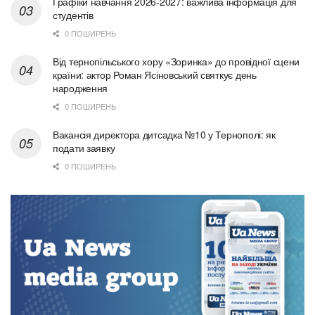
Графіки навчання 2026-2027: важлива інформація для
студентів
0 ПОШИРЕНЬ
Від тернопільського хору «Зоринка» до провідної сцени
країни: актор Роман Ясіновський святкує день
народження
0 ПОШИРЕНЬ
Вакансія директора дитсадка №10 у Тернополі: як
подати заявку
0 ПОШИРЕНЬ