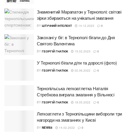
Знаменитий Марапатон у Тернополі: світові
зірки збираються на унікальні змагання
BY
ШТУЧНИЙ ІНТЕЛЕКТ
14.12.2023
0
Закохані у біг: в Тернополі бігали до Дня
Святого Валентина
BY
ГЕОРГІЙ ГНАТЮК
15.02.2023
0
У Тернополі бігали діти та дорослі (фото)
BY
ГЕОРГІЙ ГНАТЮК
02.06.2022
0
Тернопільська легкоатлетка Наталія
Стребкова виграла змагання у Вільнюсі
BY
ГЕОРГІЙ ГНАТЮК
18.05.2022
0
Легкоатлети з Тернопільщини вибороли три
нагороди на змаганнях у Києві
BY
NEWS5
14.02.2022
0