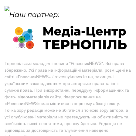
Тернопільські молодіжні новини "РовесникNEWS". Всі права
збережено. Усі права на інформаційні матеріали, розміщені на
сайті «РовесникNEWS» / rovesnyknews.te.ua, захищені
українським законодавством про авторське право та інші
суміжні права. При використанні, передруку інформаційних та
фото-,відеоматеріалів сайту, гіперпосилання на
«РовесникNEWS» має міститися в першому абзаці тексту.
Точка зору редакції може не збігатися з точкою зору автора, а
усі опубліковані матеріали не претендують на об'єктивність та
всебічність висвітлення теми, про яку йдеться. Редакція не
відповідає за достовірність та тлумачення наведеної