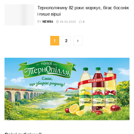
Тернополянину 82 роки: моржує, бігає босоніж
і пише вірші
BY
NEWS5
09.02.2022
0
1
2