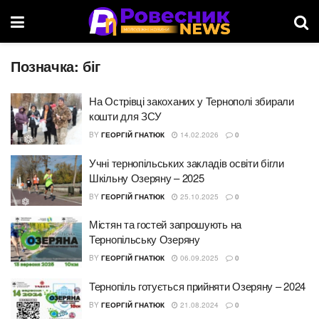
Позначка:
біг
На Острівці закоханих у Тернополі збирали
кошти для ЗСУ
BY
ГЕОРГІЙ ГНАТЮК
14.02.2026
0
Учні тернопільських закладів освіти бігли
Шкільну Озеряну – 2025
BY
ГЕОРГІЙ ГНАТЮК
25.10.2025
0
Містян та гостей запрошують на
Тернопільську Озеряну
BY
ГЕОРГІЙ ГНАТЮК
06.09.2025
0
Тернопіль готується прийняти Озеряну – 2024
BY
ГЕОРГІЙ ГНАТЮК
21.08.2024
0