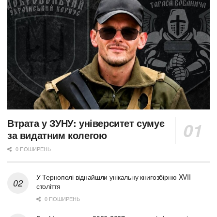
Втрата у ЗУНУ: університет сумує
за видатним колегою
0 ПОШИРЕНЬ
У Тернополі віднайшли унікальну книгозбірню XVII
століття
0 ПОШИРЕНЬ