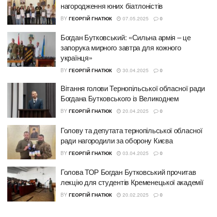
нагородження юних біатлоністів
BY
ГЕОРГІЙ ГНАТЮК
07.05.2025
0
Богдан Бутковський: «Сильна армія – це
запорука мирного завтра для кожного
українця»
BY
ГЕОРГІЙ ГНАТЮК
30.04.2025
0
Вітання голови Тернопільської обласної ради
Богдана Бутковського із Великоднем
BY
ГЕОРГІЙ ГНАТЮК
20.04.2025
0
Голову та депутата тернопільської обласної
ради нагородили за оборону Києва
BY
ГЕОРГІЙ ГНАТЮК
03.04.2025
0
Голова ТОР Богдан Бутковський прочитав
лекцію для студентів Кременецької академії
BY
ГЕОРГІЙ ГНАТЮК
20.02.2025
0