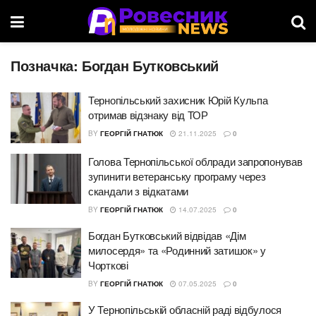
Позначка:
Богдан Бутковський
Тернопільський захисник Юрій Кульпа
отримав відзнаку від ТОР
BY
ГЕОРГІЙ ГНАТЮК
21.11.2025
0
Голова Тернопільської облради запропонував
зупинити ветеранську програму через
скандали з відкатами
BY
ГЕОРГІЙ ГНАТЮК
14.07.2025
0
Богдан Бутковський відвідав «Дім
милосердя» та «Родинний затишок» у
Чорткові
BY
ГЕОРГІЙ ГНАТЮК
07.05.2025
0
У Тернопільській обласній раді відбулося