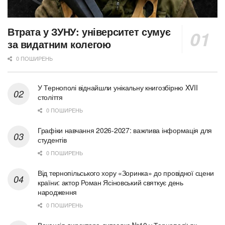
Втрата у ЗУНУ: університет сумує
за видатним колегою
0 ПОШИРЕНЬ
У Тернополі віднайшли унікальну книгозбірню XVII
століття
0 ПОШИРЕНЬ
Графіки навчання 2026-2027: важлива інформація для
студентів
0 ПОШИРЕНЬ
Від тернопільського хору «Зоринка» до провідної сцени
країни: актор Роман Ясіновський святкує день
народження
0 ПОШИРЕНЬ