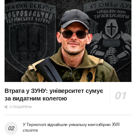
Втрата у ЗУНУ: університет сумує
за видатним колегою
0 ПОШИРЕНЬ
У Тернополі віднайшли унікальну книгозбірню XVII
століття