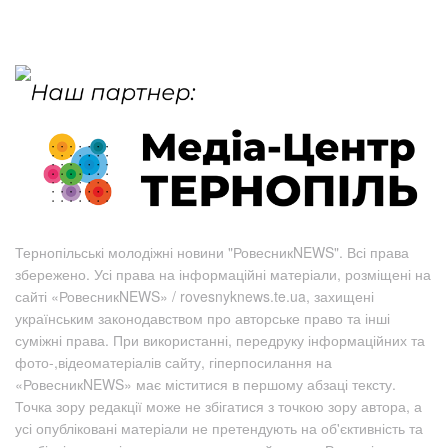
Тернопільські молодіжні новини "РовесникNEWS". Всі права
збережено. Усі права на інформаційні матеріали, розміщені на
сайті «РовесникNEWS» / rovesnyknews.te.ua, захищені
українським законодавством про авторське право та інші
суміжні права. При використанні, передруку інформаційних та
фото-,відеоматеріалів сайту, гіперпосилання на
«РовесникNEWS» має міститися в першому абзаці тексту.
Точка зору редакції може не збігатися з точкою зору автора, а
усі опубліковані матеріали не претендують на об'єктивність та