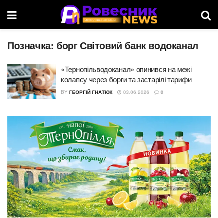
Позначка:
борг Світовий банк водоканал
«Тернопільводоканал» опинився на межі
колапсу через борги та застарілі тарифи
BY
ГЕОРГІЙ ГНАТЮК
03.06.2026
0