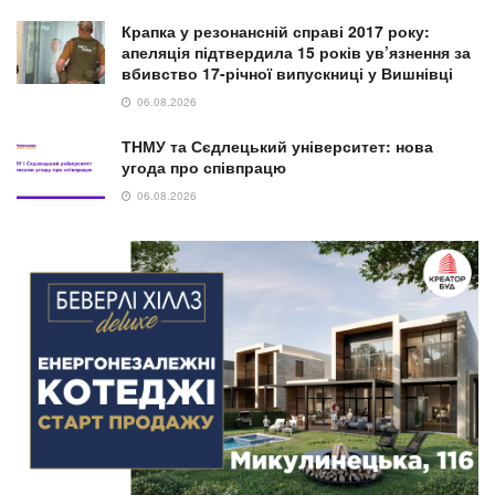
Крапка у резонансній справі 2017 року:
апеляція підтвердила 15 років ув’язнення за
вбивство 17-річної випускниці у Вишнівці
06.08.2026
ТНМУ та Сєдлецький університет: нова
угода про співпрацю
06.08.2026