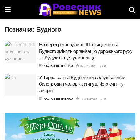
Позначка:
Будного
На перехресті вулиць Шептицького та
Будного змінять організацію дорожнього руху
– збудують ще одне кільце
BY
ОСТАП ПЕТРЕНКО
07.07.2021
0
У Тернополі на Будного вибухнув газовий
балон: один чоловік загинув, його син – у
лікарні
BY
ОСТАП ПЕТРЕНКО
11.08.2020
0