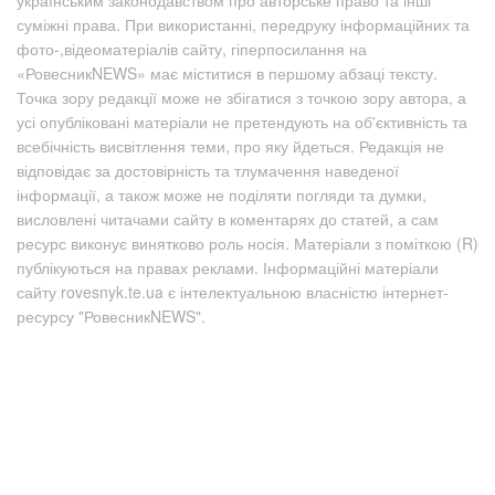
суміжні права. При використанні, передруку інформаційних та
фото-,відеоматеріалів сайту, гіперпосилання на
«РовесникNEWS» має міститися в першому абзаці тексту.
Точка зору редакції може не збігатися з точкою зору автора, а
усі опубліковані матеріали не претендують на об'єктивність та
всебічність висвітлення теми, про яку йдеться. Редакція не
відповідає за достовірність та тлумачення наведеної
інформації, а також може не поділяти погляди та думки,
висловлені читачами сайту в коментарях до статей, а сам
ресурс виконує винятково роль носія. Матеріали з поміткою (R)
публікуються на правах реклами. Інформаційні матеріали
сайту rovesnyk.te.ua є інтелектуальною власністю інтернет-
ресурсу "РовесникNEWS".