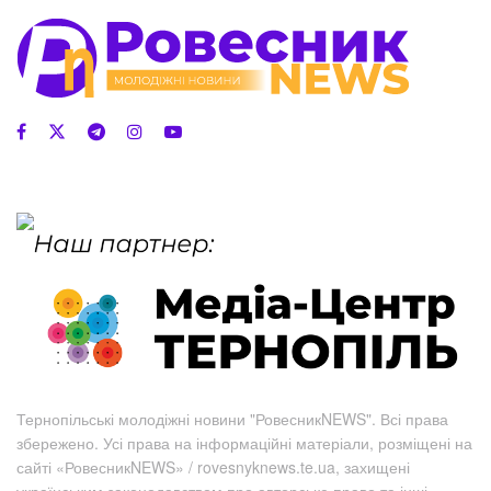
Тернопільські молодіжні новини "РовесникNEWS". Всі права
збережено. Усі права на інформаційні матеріали, розміщені на
сайті «РовесникNEWS» / rovesnyknews.te.ua, захищені
українським законодавством про авторське право та інші