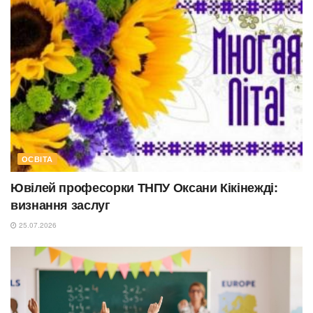
ОСВІТА
Ювілей професорки ТНПУ Оксани Кікінежді:
визнання заслуг
25.07.2026