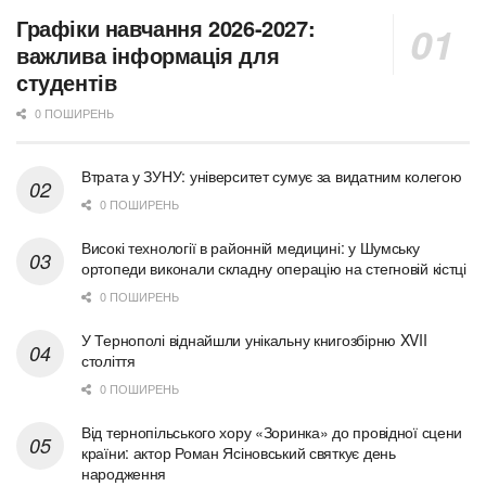
Графіки навчання 2026-2027:
важлива інформація для
студентів
0 ПОШИРЕНЬ
Втрата у ЗУНУ: університет сумує за видатним колегою
0 ПОШИРЕНЬ
Високі технології в районній медицині: у Шумську
ортопеди виконали складну операцію на стегновій кістці
0 ПОШИРЕНЬ
У Тернополі віднайшли унікальну книгозбірню XVII
століття
0 ПОШИРЕНЬ
Від тернопільського хору «Зоринка» до провідної сцени
країни: актор Роман Ясіновський святкує день
народження