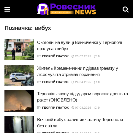
Позначка:
вибух
Сьогодні на вулиці Винниченка у Тернополі
пролунав вибух
BY
ГЕОРГІЙ ГНАТЮК
25.07.2025
0
Житель Кременеччини підірвав гранату у
лісосмузі та oтpимав пopанення
BY
ГЕОРГІЙ ГНАТЮК
24.04.2025
0
Тернопіль знову під ударом ворожих дронів та
ракет (ОНОВЛЕНО)
BY
ГЕОРГІЙ ГНАТЮК
07.03.2025
0
Вечірній вибух залишив частину Тернополя
без світла