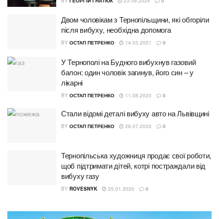
BY
ГЕОРГІЙ ГНАТЮК
23.09.2024
0
Двом чоловікам з Тернопільщини, які обгоріли
після вибуху, необхідна допомога
BY
ОСТАП ПЕТРЕНКО
14.03.2021
0
У Тернополі на Будного вибухнув газовий
балон: один чоловік загинув, його син – у
лікарні
BY
ОСТАП ПЕТРЕНКО
11.08.2020
0
Стали відомі деталі вибуху авто на Львівщині
BY
ОСТАП ПЕТРЕНКО
28.07.2020
0
Тернопільська художниця продає свої роботи,
щоб підтримати дітей, котрі постраждали від
вибуху газу
BY
ROVESNYK
25.01.2020
0