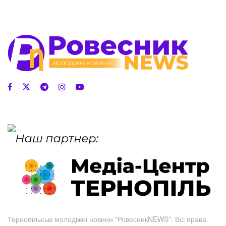
Тернопільські молодіжні новини "РовесникNEWS". Всі права