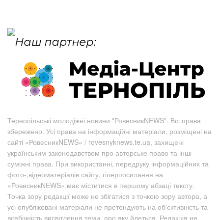
Тернопільські молодіжні новини "РовесникNEWS". Всі права
збережено. Усі права на інформаційні матеріали, розміщені на
сайті «РовесникNEWS» / rovesnyknews.te.ua, захищені
українським законодавством про авторське право та інші
суміжні права. При використанні, передруку інформаційних та
фото-,відеоматеріалів сайту, гіперпосилання на
«РовесникNEWS» має міститися в першому абзаці тексту.
Точка зору редакції може не збігатися з точкою зору автора, а
усі опубліковані матеріали не претендують на об'єктивність та
всебічність висвітлення теми, про яку йдеться. Редакція не