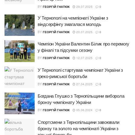
BY
ГЕОРГІЙ ГНАТЮК
29.07.2025
0
У Тернополі на чемпіонаті України з
віндсерфінгу змагалася молодь
BY
ГЕОРГІЙ ГНАТЮК
20.07.2025
0
Чемпіон України Валентин Білик про перемогу
у фіналі та підсумки сезону
BY
ГЕОРГІЙ ГНАТЮК
12.07.2025
0
У Тернополі стартував чемпіонат України з
греко-римської боротьби
BY
ГЕОРГІЙ ГНАТЮК
27.04.2025
0
Богдана Глушко з Тернопільщини виборола
бронзу чемпіонату України
BY
ГЕОРГІЙ ГНАТЮК
05.06.2024
0
Спортсмени з Тернопільщини завоювали
бронзу та золото на чемпіонаті України з
вільної боротьби