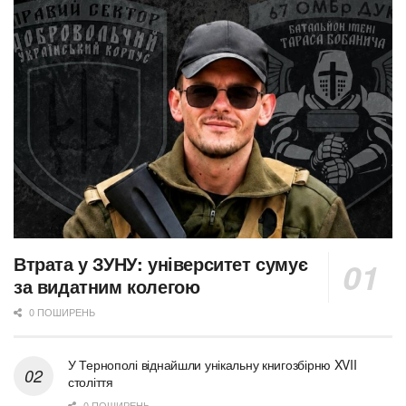
Втрата у ЗУНУ: університет сумує
за видатним колегою
0 ПОШИРЕНЬ
У Тернополі віднайшли унікальну книгозбірню XVII
століття
0 ПОШИРЕНЬ