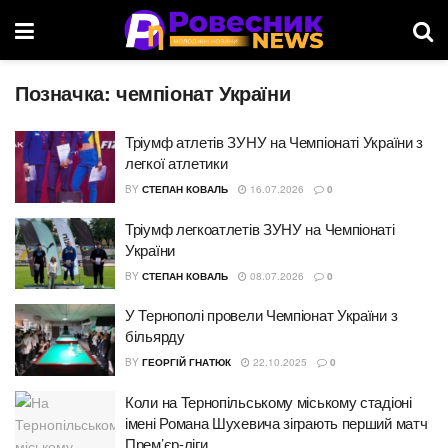
Позначка:
чемпіонат України
Тріумф атлетів ЗУНУ на Чемпіонаті України з
легкої атлетики
BY
СТЕПАН КОВАЛЬ
16.07.2026
0
Тріумф легкоатлетів ЗУНУ на Чемпіонаті
України
BY
СТЕПАН КОВАЛЬ
08.07.2026
0
У Тернополі провели Чемпіонат України з
більярду
BY
ГЕОРГІЙ ГНАТЮК
22.10.2025
0
Коли на Тернопільському міському стадіоні
імені Романа Шухевича зіграють перший матч
Прем’єр-ліги