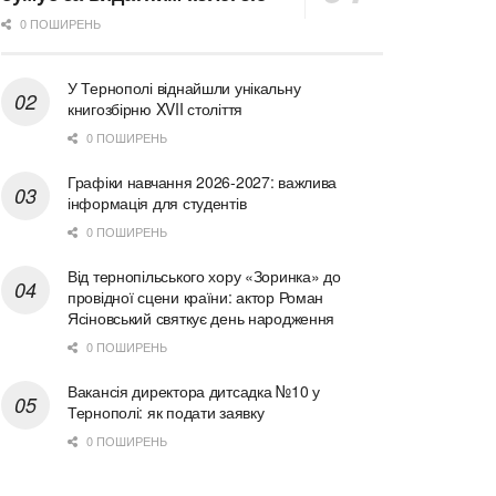
0 ПОШИРЕНЬ
У Тернополі віднайшли унікальну
книгозбірню XVII століття
0 ПОШИРЕНЬ
Графіки навчання 2026-2027: важлива
інформація для студентів
0 ПОШИРЕНЬ
Від тернопільського хору «Зоринка» до
провідної сцени країни: актор Роман
Ясіновський святкує день народження
0 ПОШИРЕНЬ
Вакансія директора дитсадка №10 у
Тернополі: як подати заявку
0 ПОШИРЕНЬ