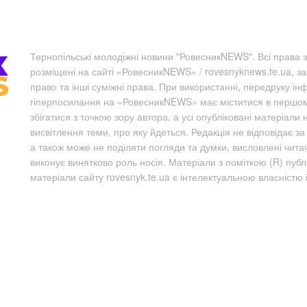
Тернопільські молодіжні новини "РовесникNEWS". Всі права з
розміщені на сайті «РовесникNEWS» / rovesnyknews.te.ua, з
право та інші суміжні права. При використанні, передруку ін
гіперпосилання на «РовесникNEWS» має міститися в першому 
збігатися з точкою зору автора, а усі опубліковані матеріали 
висвітлення теми, про яку йдеться. Редакція не відповідає з
а також може не поділяти погляди та думки, висловлені чита
виконує винятково роль носія. Матеріали з поміткою (R) пуб
матеріали сайту rovesnyk.te.ua є інтелектуальною власністю