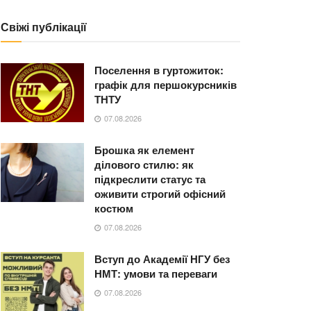
Свіжі публікації
Поселення в гуртожиток:
графік для першокурсників
ТНТУ
07.08.2026
Брошка як елемент
ділового стилю: як
підкреслити статус та
оживити строгий офісний
костюм
07.08.2026
Вступ до Академії НГУ без
НМТ: умови та переваги
07.08.2026