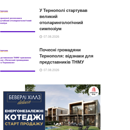
У Тернополі стартував
великий
отоларингологічний
симпозіум
07.08.2026
Почесні громадяни
Тернополя: відзнаки для
представників ТНМУ
07.08.2026