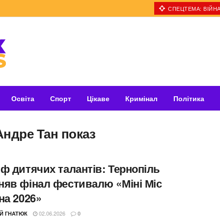
СПЕЦТЕМА: ВІЙНА
Освіта
Спорт
Цікаве
Кримінал
Політика
Андре Тан показ
мф дитячих талантів: Тернопіль
няв фінал фестивалю «Міні Міс
на 2026»
02.06.2026
ІЙ ГНАТЮК
0