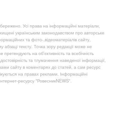
бережено. Усі права на інформаційні матеріали,
ахищені українським законодавством про авторське
формаційних та фото-,відеоматеріалів сайту,
абзаці тексту. Точка зору редакції може не
не претендують на об'єктивність та всебічність
а достовірність та тлумачення наведеної інформації,
чами сайту в коментарях до статей, а сам ресурс
лікуються на правах реклами. Інформаційні
 інтернет-ресурсу "РовесникNEWS".