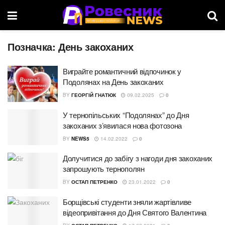
Позначка:
День закоханих
Виграйте романтичний відпочинок у
Подолянах на День закоханих
BY
ГЕОРГІЙ ГНАТЮК
09.02.2025
0
У тернопільських “Подолянах” до Дня
закоханих з’явилася нова фотозона
BY
NEWS5
14.02.2022
0
Долучитися до забігу з нагоди дня закоханих
запрошують тернополян
BY
ОСТАП ПЕТРЕНКО
23.01.2022
0
Борщівські студенти зняли жартівливе
відеопривітання до Дня Святого Валентина