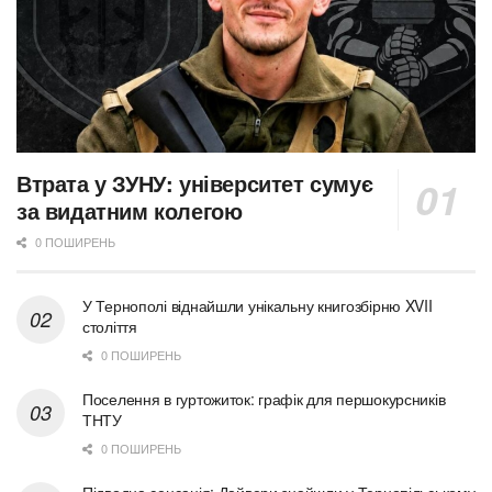
Втрата у ЗУНУ: університет сумує
за видатним колегою
0 ПОШИРЕНЬ
У Тернополі віднайшли унікальну книгозбірню XVII
століття
0 ПОШИРЕНЬ
Поселення в гуртожиток: графік для першокурсників
ТНТУ
0 ПОШИРЕНЬ
Підводна сенсація: Дайвери знайшли у Тернопільському