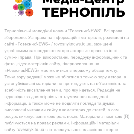
Тернопільські молодіжні новини "РовесникNEWS". Всі права
збережено. Усі права на інформаційні матеріали, розміщені на
сайті «РовесникNEWS» / rovesnyknews.te.ua, захищені
українським законодавством про авторське право та інші
суміжні права. При використанні, передруку інформаційних та
фото-,відеоматеріалів сайту, гіперпосилання на
«РовесникNEWS» має міститися в першому абзаці тексту.
Точка зору редакції може не збігатися з точкою зору автора, а
усі опубліковані матеріали не претендують на об'єктивність та
всебічність висвітлення теми, про яку йдеться. Редакція не
відповідає за достовірність та тлумачення наведеної
інформації, а також може не поділяти погляди та думки,
висловлені читачами сайту в коментарях до статей, а сам
ресурс виконує винятково роль носія. Матеріали з поміткою (R)
публікуються на правах реклами. Інформаційні матеріали
сайту rovesnyk.te.ua є інтелектуальною власністю інтернет-