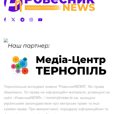
Тернопільські молодіжні новини "РовесникNEWS". Всі права
збережено. Усі права на інформаційні матеріали, розміщені на
сайті «РовесникNEWS» / rovesnyknews.te.ua, захищені
українським законодавством про авторське право та інші
суміжні права. При використанні, передруку інформаційних та