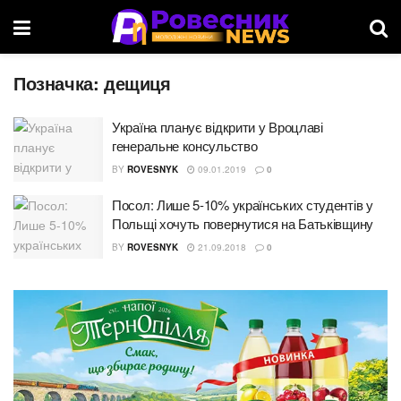
Позначка:
дещиця
Україна планує відкрити у Вроцлаві
генеральне консульство
BY
ROVESNYK
09.01.2019
0
Посол: Лише 5-10% українських студентів у
Польщі хочуть повернутися на Батьківщину
BY
ROVESNYK
21.09.2018
0