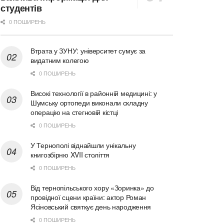
студентів
0 ПОШИРЕНЬ
Втрата у ЗУНУ: університет сумує за
видатним колегою
0 ПОШИРЕНЬ
Високі технології в районній медицині: у
Шумську ортопеди виконали складну
операцію на стегновій кістці
0 ПОШИРЕНЬ
У Тернополі віднайшли унікальну
книгозбірню XVII століття
0 ПОШИРЕНЬ
Від тернопільського хору «Зоринка» до
провідної сцени країни: актор Роман
Ясіновський святкує день народження
0 ПОШИРЕНЬ