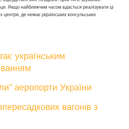
льце. Якщо найближчим часом вдасться реалізувати ці
х центри, де немає українських консульських
гає українським
уванням
ли” аеропорти України
зпересадкових вагонів з