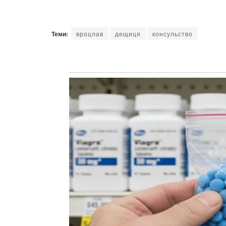
Теми:
вроцлав
дещиця
консульство