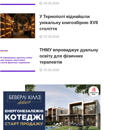
06.08.2026
У Тернополі віднайшли
унікальну книгозбірню XVII
століття
05.08.2026
ТНМУ впроваджує дуальну
освіту для фізичних
терапевтів
05.08.2026