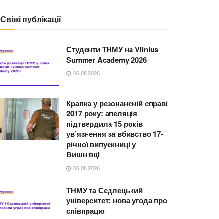
Свіжі публікації
Студенти ТНМУ на Vilnius
Summer Academy 2026
06.08.2026
Крапка у резонансній справі
2017 року: апеляція
підтвердила 15 років
ув’язнення за вбивство 17-
річної випускниці у
Вишнівці
06.08.2026
ТНМУ та Сєдлецький
університет: нова угода про
співпрацю