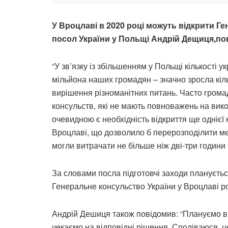
У Вроцлаві в 2020 році можуть відкрити Г
посол України у Польщі Андрій Дещиця,п
“У зв’язку із збільшенням у Польщі кількості ук
мільйона наших громадян – значно зросла кіль
вирішення різноманітних питань. Часто грома
консульств, які не мають повноважень на викон
очевидною є необхідність відкриття ще однієї 
Вроцлаві, що дозволило б перерозподілити ме
могли витрачати не більше ніж дві-три години 
За словами посла підготовчі заходи плануєтьс
Генеральне консульство України у Вроцлаві ро
Андрій Дешиця також повідомив: “Плануємо від
чекаємо на відповідні рішення. Сподіваюся, ц