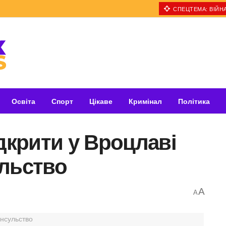
СПЕЦТЕМА: ВІЙНА
Освіта
Спорт
Цікаве
Кримінал
Політика
ідкрити у Вроцлаві
ульство
A
A