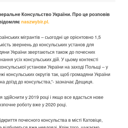
енеральне Консульство України. Про це розповів
овідомляє
naszwybir.pl.
раїнських мігрантів – сьогодні це орієнтовно 1,5
кість звернень до консульських установ для
дяни України звертаються також до почесних
ання усіх консульських дій. У цьому контексті
консульської установи України на заході Польщі – у
жі консульських округів так, щоб громадяни України
на доїзд до консульства,”- зазначає Дещиця.
я здійснити у 2019 році і якщо все вдасться нове
зпочне роботу вже у 2020 році.
криття почесного консульства в місті Катовіце,
е відбудеться вже невдовзі. Крім того, шукаємо