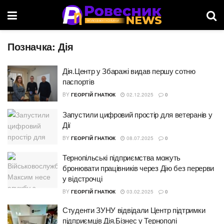
Позначка:
Дія
Дія.Центр у Збаражі видав першу сотню
паспортів
BY
ГЕОРГІЙ ГНАТЮК
02.12.2025
0
Запустили цифровий простір для ветеранів у
Дії
BY
ГЕОРГІЙ ГНАТЮК
08.07.2025
0
Тернопільські підприємства можуть
бронювати працівників через Дію без перерви
у відстрочці
BY
ГЕОРГІЙ ГНАТЮК
03.02.2025
0
Студенти ЗУНУ відвідали Центр підтримки
підприємців Дія.Бізнес у Тернополі