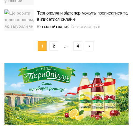
Тернополяни відтепер можуть прописатися та
виписатися онлайн
BY
ГЕОРГІЙ ГНАТЮК
10.08.2023
0
1
2
…
4