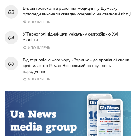
Високі технології в районній медицині: у Шумську
ортопеди виконали складну операцію на стегновій кістці
0 ПОШИРЕНЬ
У Тернополі віднайшли унікальну книгозбірню XVII
століття
0 ПОШИРЕНЬ
Від тернопільського хору «Зоринка» до провідної сцени
країни: актор Роман Ясіновський святкує день
народження
0 ПОШИРЕНЬ