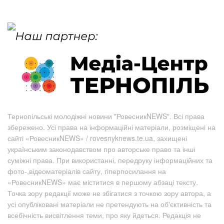
Тернопільські молодіжні новини "РовесникNEWS". Всі права
збережено. Усі права на інформаційні матеріали, розміщені на
сайті «РовесникNEWS» / rovesnyknews.te.ua, захищені
українським законодавством про авторське право та інші
суміжні права. При використанні, передруку інформаційних та
фото-,відеоматеріалів сайту, гіперпосилання на
«РовесникNEWS» має міститися в першому абзаці тексту.
Точка зору редакції може не збігатися з точкою зору автора, а
усі опубліковані матеріали не претендують на об'єктивність та
всебічність висвітлення теми, про яку йдеться. Редакція не