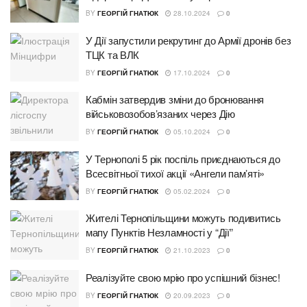
BY
ГЕОРГІЙ ГНАТЮК
28.10.2024
0
У Дії запустили рекрутинг до Армії дронів без
ТЦК та ВЛК
BY
ГЕОРГІЙ ГНАТЮК
17.10.2024
0
Кабмін затвердив зміни до бронювання
військовозобов’язаних через Дію
BY
ГЕОРГІЙ ГНАТЮК
05.10.2024
0
У Тернополі 5 рік поспіль приєднаються до
Всесвітньої тихої акції «Ангели памʼяті»
BY
ГЕОРГІЙ ГНАТЮК
05.02.2024
0
Жителі Тернопільщини можуть подивитись
мапу Пунктів Незламності у “Дії”
BY
ГЕОРГІЙ ГНАТЮК
21.10.2023
0
Реалізуйте свою мрію про успішний бізнес!
BY
ГЕОРГІЙ ГНАТЮК
20.09.2023
0