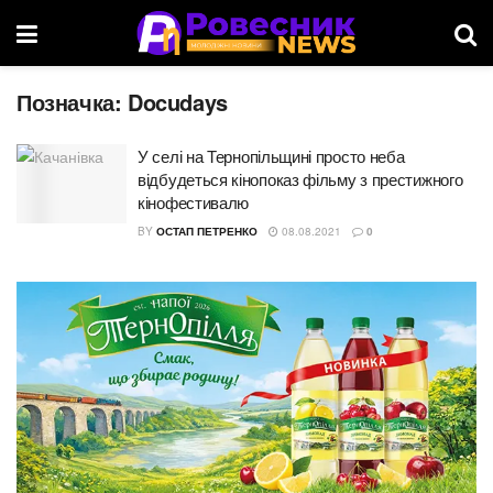
Позначка:
Docudays
У селі на Тернопільщині просто неба
відбудеться кінопоказ фільму з престижного
кінофестивалю
BY
ОСТАП ПЕТРЕНКО
08.08.2021
0