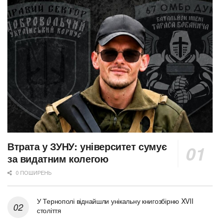
Втрата у ЗУНУ: університет сумує
за видатним колегою
0 ПОШИРЕНЬ
У Тернополі віднайшли унікальну книгозбірню XVII
століття