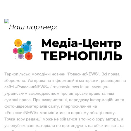
Тернопільські молодіжні новини "РовесникNEWS". Всі права
збережено. Усі права на інформаційні матеріали, розміщені на
сайті «РовесникNEWS» / rovesnyknews.te.ua, захищені
українським законодавством про авторське право та інші
суміжні права. При використанні, передруку інформаційних та
фото-,відеоматеріалів сайту, гіперпосилання на
«РовесникNEWS» має міститися в першому абзаці тексту.
Точка зору редакції може не збігатися з точкою зору автора, а
усі опубліковані матеріали не претендують на об'єктивність та