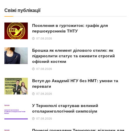
Свіжі публікації
Поселення в гуртожиток: графік для
першокурсників ТНТУ
07.08.2026
Брошка як елемент ділового стилю: як
підкреслити статус та оживити строгий
офісний костюм
07.08.2026
Вступ до Академії НГУ без НМТ: умови та
переваги
07.08.2026
У Тернополі стартував великий
отоларингологічний симпозіум
07.08.2026
Почесні громадяни Тернополя: відзнаки для