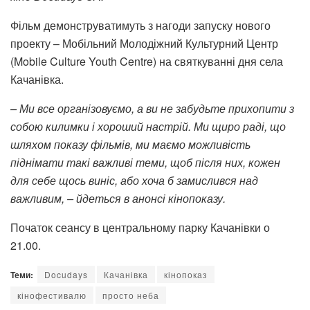
Фільм демонструватимуть з нагоди запуску нового
проекту – Мобільний Молодіжний Культурний Центр
(Mobile Culture Youth Centre) на святкуванні дня села
Качанівка.
– Ми все організовуємо, а ви не забудьте прихопити з
собою килимки і хороший настрій. Ми щиро раді, що
шляхом показу фільмів, ми маємо можливість
піднімати такі важливі теми, щоб після них, кожен
для себе щось виніс, або хоча б замислився над
важливим, – йдеться в анонсі кінопоказу.
Початок сеансу в центральному парку Качанівки о
21.00.
Теми:
Docudays
Качанівка
кінопоказ
кінофестивалю
просто неба