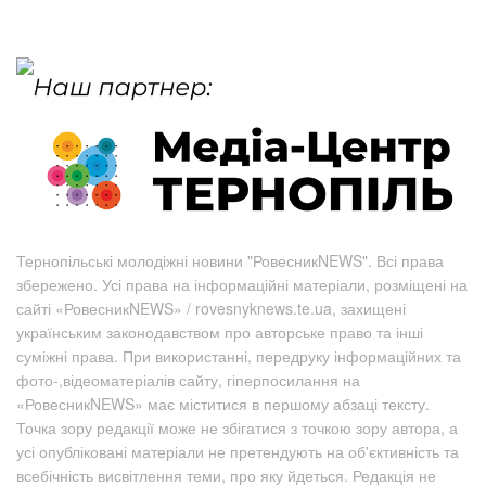
Тернопільські молодіжні новини "РовесникNEWS". Всі права
збережено. Усі права на інформаційні матеріали, розміщені на
сайті «РовесникNEWS» / rovesnyknews.te.ua, захищені
українським законодавством про авторське право та інші
суміжні права. При використанні, передруку інформаційних та
фото-,відеоматеріалів сайту, гіперпосилання на
«РовесникNEWS» має міститися в першому абзаці тексту.
Точка зору редакції може не збігатися з точкою зору автора, а
усі опубліковані матеріали не претендують на об'єктивність та
всебічність висвітлення теми, про яку йдеться. Редакція не