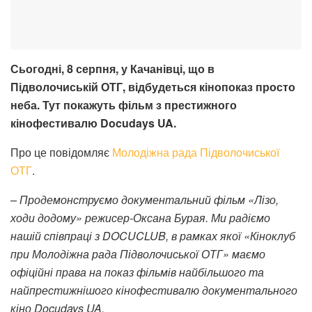
Сьогодні, 8 серпня, у Качанівці, що в
Підволочиській ОТГ, відбудеться кінопоказ просто
неба. Тут покажуть фільм з престижного
кінофестивалю Docudays UA.
Про це повідомляє
Молодіжна рада Підволочиської
ОТГ
.
– Продемонструємо документальний фільм «Лізо,
ходи додому» режисер-Оксана Бурая. Ми радіємо
нашій співпраці з DOCUCLUB, в рамках якої «Кіноклуб
при Молодіжна рада Підволочиської ОТГ» маємо
офіційні права на показ фільмів найбільшого та
найпрестижнішого кінофестивалю документального
кіно Docudays UA.