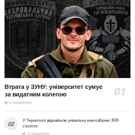
Втрата у ЗУНУ: університет сумує
за видатним колегою
0 ПОШИРЕНЬ
У Тернополі віднайшли унікальну книгозбірню XVII
століття
0 ПОШИРЕНЬ