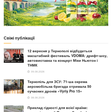
Свіжі публікації
12 вересня у Тернополі відбудеться
масштабний фестиваль VDOMA: дрифт-шоу,
автовиставка та концерт Міки Ньютон і
ТНМК
09.08.2026
Тернопіль для ЗСУ: 71-ша окрема
аеромобільна бригада отримала 50
сучасних дронів «Vyriy Pro 15»
08.08.2026
Приклад гідності для всієї країни: