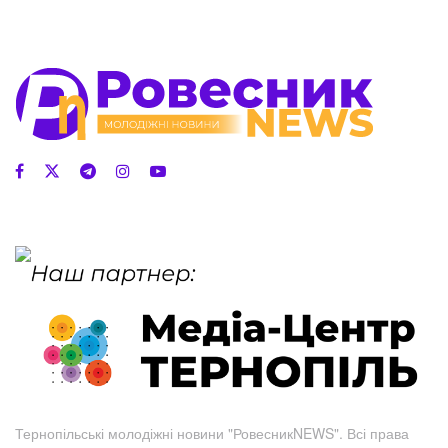
Тернопільські молодіжні новини "РовесникNEWS". Всі права