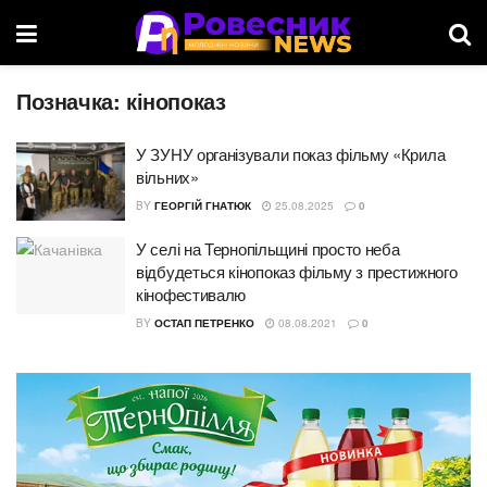
Позначка:
кінопоказ
У ЗУНУ організували показ фільму «Крила
вільних»
BY
ГЕОРГІЙ ГНАТЮК
25.08.2025
0
У селі на Тернопільщині просто неба
відбудеться кінопоказ фільму з престижного
кінофестивалю
BY
ОСТАП ПЕТРЕНКО
08.08.2021
0