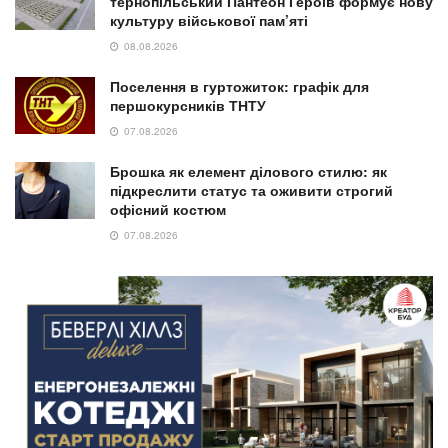
тернопільський Пантеон Героїв формує нову
культуру військової пам’яті
08.08.2026
Поселення в гуртожиток: графік для
першокурсників ТНТУ
07.08.2026
Брошка як елемент ділового стилю: як
підкреслити статус та оживити строгий
офісний костюм
07.08.2026