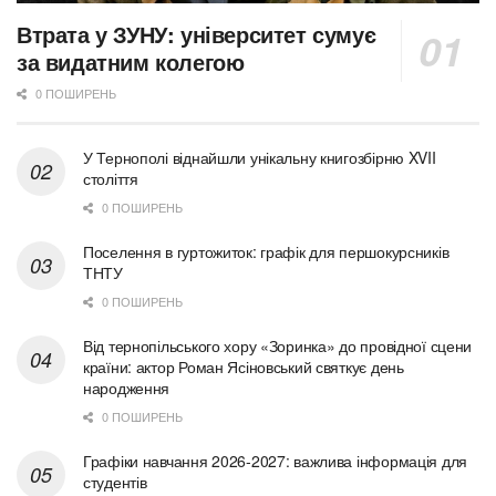
Втрата у ЗУНУ: університет сумує
за видатним колегою
0 ПОШИРЕНЬ
У Тернополі віднайшли унікальну книгозбірню XVII
століття
0 ПОШИРЕНЬ
Поселення в гуртожиток: графік для першокурсників
ТНТУ
0 ПОШИРЕНЬ
Від тернопільського хору «Зоринка» до провідної сцени
країни: актор Роман Ясіновський святкує день
народження
0 ПОШИРЕНЬ
Графіки навчання 2026-2027: важлива інформація для
студентів