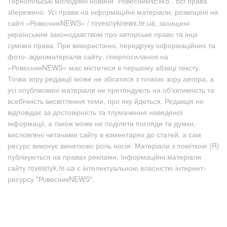
Тернопільські молодіжні новини "РовесникNEWS". Всі права
збережено. Усі права на інформаційні матеріали, розміщені на
сайті «РовесникNEWS» / rovesnyknews.te.ua, захищені
українським законодавством про авторське право та інші
суміжні права. При використанні, передруку інформаційних та
фото-,відеоматеріалів сайту, гіперпосилання на
«РовесникNEWS» має міститися в першому абзаці тексту.
Точка зору редакції може не збігатися з точкою зору автора, а
усі опубліковані матеріали не претендують на об'єктивність та
всебічність висвітлення теми, про яку йдеться. Редакція не
відповідає за достовірність та тлумачення наведеної
інформації, а також може не поділяти погляди та думки,
висловлені читачами сайту в коментарях до статей, а сам
ресурс виконує винятково роль носія. Матеріали з поміткою (R)
публікуються на правах реклами. Інформаційні матеріали
сайту rovesnyk.te.ua є інтелектуальною власністю інтернет-
ресурсу "РовесникNEWS".