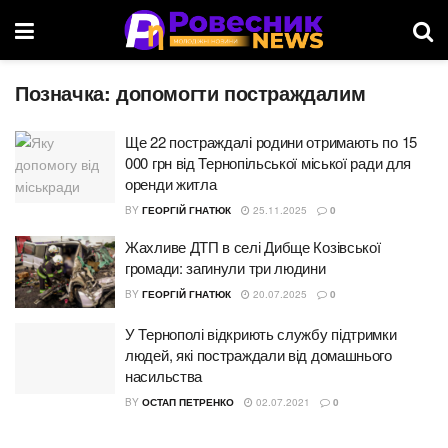
Позначка:
допомогти постраждалим
Ще 22 постраждалі родини отримають по 15
000 грн від Тернопільської міської ради для
оренди житла
BY
ГЕОРГІЙ ГНАТЮК
25.11.2025
0
Жахливе ДТП в селі Дибще Козівської
громади: загинули три людини
BY
ГЕОРГІЙ ГНАТЮК
20.07.2025
0
У Тернополі відкриють службу підтримки
людей, які постраждали від домашнього
насильства
BY
ОСТАП ПЕТРЕНКО
02.07.2021
0