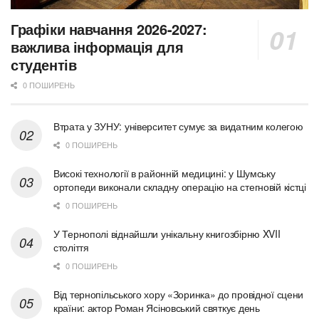
Графіки навчання 2026-2027:
важлива інформація для
студентів
0 ПОШИРЕНЬ
Втрата у ЗУНУ: університет сумує за видатним колегою
0 ПОШИРЕНЬ
Високі технології в районній медицині: у Шумську
ортопеди виконали складну операцію на стегновій кістці
0 ПОШИРЕНЬ
У Тернополі віднайшли унікальну книгозбірню XVII
століття
0 ПОШИРЕНЬ
Від тернопільського хору «Зоринка» до провідної сцени
країни: актор Роман Ясіновський святкує день