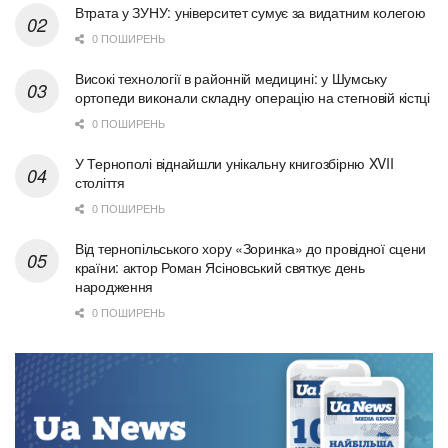
Втрата у ЗУНУ: університет сумує за видатним колегою
0 ПОШИРЕНЬ
Високі технології в районній медицині: у Шумську
ортопеди виконали складну операцію на стегновій кістці
0 ПОШИРЕНЬ
У Тернополі віднайшли унікальну книгозбірню XVII
століття
0 ПОШИРЕНЬ
Від тернопільського хору «Зоринка» до провідної сцени
країни: актор Роман Ясіновський святкує день
народження
0 ПОШИРЕНЬ