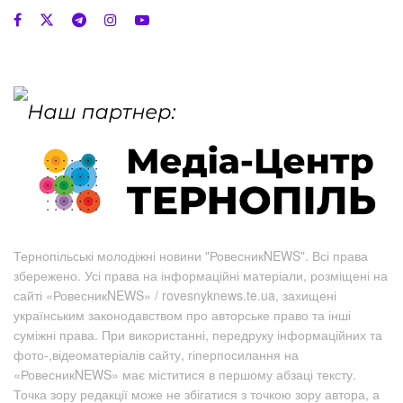
Тернопільські молодіжні новини "РовесникNEWS". Всі права
збережено. Усі права на інформаційні матеріали, розміщені на
сайті «РовесникNEWS» / rovesnyknews.te.ua, захищені
українським законодавством про авторське право та інші
суміжні права. При використанні, передруку інформаційних та
фото-,відеоматеріалів сайту, гіперпосилання на
«РовесникNEWS» має міститися в першому абзаці тексту.
Точка зору редакції може не збігатися з точкою зору автора, а