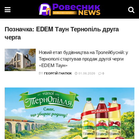
Позначка:
EDEM Таун Тернопіль друга
черга
Новий етап будівництва на Тролейбусній: у
Тернополі стартував продаж другої черги
«EDEM Таун»
BY
ГЕОРГІЙ ГНАТЮК
01.06.2026
0