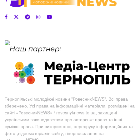
Тернопільські молодіжні новини "РовесникNEWS". Всі права
збережено. Усі права на інформаційні матеріали, розміщені на
сайті «РовесникNEWS» / rovesnyknews.te.ua, захищені
українським законодавством про авторське право та інші
суміжні права. При використанні, передруку інформаційних та
фото-,відеоматеріалів сайту, гіперпосилання на