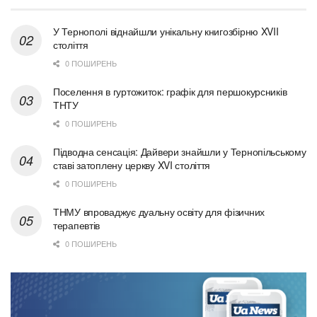
У Тернополі віднайшли унікальну книгозбірню XVII
століття
0 ПОШИРЕНЬ
Поселення в гуртожиток: графік для першокурсників
ТНТУ
0 ПОШИРЕНЬ
Підводна сенсація: Дайвери знайшли у Тернопільському
ставі затоплену церкву XVI століття
0 ПОШИРЕНЬ
ТНМУ впроваджує дуальну освіту для фізичних
терапевтів
0 ПОШИРЕНЬ