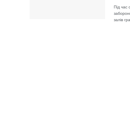
Під час 
заборони
залів гр