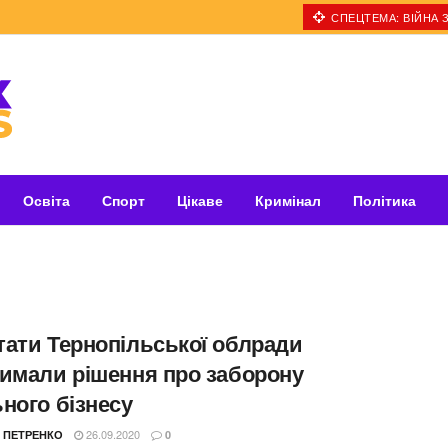
СПЕЦТЕМА: ВІЙНА З
Освіта
Спорт
Цікаве
Кримінал
Політика
тати Тернопільської облради
римали рішення про заборону
ного бізнесу
26.09.2020
 ПЕТРЕНКО
0