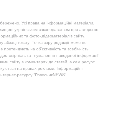
бережено. Усі права на інформаційні матеріали,
ахищені українським законодавством про авторське
формаційних та фото-,відеоматеріалів сайту,
абзаці тексту. Точка зору редакції може не
не претендують на об'єктивність та всебічність
а достовірність та тлумачення наведеної інформації,
чами сайту в коментарях до статей, а сам ресурс
лікуються на правах реклами. Інформаційні
 інтернет-ресурсу "РовесникNEWS".