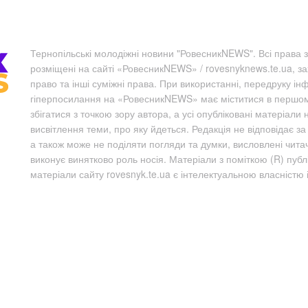
Тернопільські молодіжні новини "РовесникNEWS". Всі права з
розміщені на сайті «РовесникNEWS» / rovesnyknews.te.ua, з
право та інші суміжні права. При використанні, передруку ін
гіперпосилання на «РовесникNEWS» має міститися в першому 
збігатися з точкою зору автора, а усі опубліковані матеріали 
висвітлення теми, про яку йдеться. Редакція не відповідає з
а також може не поділяти погляди та думки, висловлені чита
виконує винятково роль носія. Матеріали з поміткою (R) пуб
матеріали сайту rovesnyk.te.ua є інтелектуальною власністю