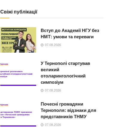
Свіжі публікації
Вступ до Академії НГУ без
НМТ: умови та переваги
07.08.2026
У Тернополі стартував
великий
отоларингологічний
симпозіум
07.08.2026
Почесні громадяни
Тернополя: відзнаки для
представників ТНМУ
07.08.2026