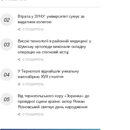
Втрата у ЗУНУ: університет сумує за
видатним колегою
0 ПОШИРЕНЬ
Високі технології в районній медицині: у
Шумську ортопеди виконали складну
операцію на стегновій кістці
0 ПОШИРЕНЬ
У Тернополі віднайшли унікальну
книгозбірню XVII століття
0 ПОШИРЕНЬ
Від тернопільського хору «Зоринка» до
провідної сцени країни: актор Роман
Ясіновський святкує день народження
0 ПОШИРЕНЬ