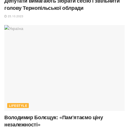
Депутати вимагають зібрати сесію і звільнити
голову Тернопільської облради
25.10.2023
LIFESTYLE
Володимир Болєщук: «Пам‘ятаємо ціну
незалежності»