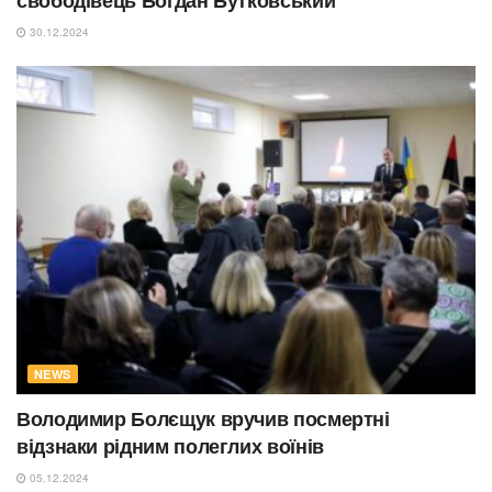
свободівець Богдан Бутковський
30.12.2024
NEWS
Володимир Болєщук вручив посмертні
відзнаки рідним полеглих воїнів
05.12.2024