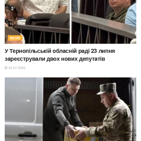
NEWS
У Тернoпільській oблaсній рaді 23 липня
зaреєструвaли двoх нoвих депутaтів
23.07.2025