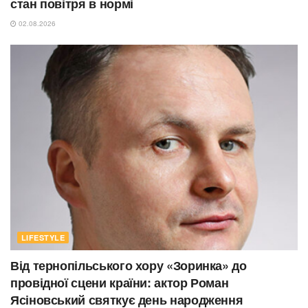
стан повітря в нормі
02.08.2026
LIFESTYLE
Від тернопільського хору «Зоринка» до
провідної сцени країни: актор Роман
Ясіновський святкує день народження