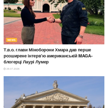
NEWS
Т.в.о. глави Міноборони Хмара дав перше
розширене інтерв’ю американській MAGA-
блогерці Лаурі Лумер
29.07.2026