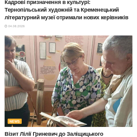
Кадрові призначення в культурі:
Тернопільський художній та Кременецький
літературний музеї отримали нових керівників
04.08.2026
NEWS
Візит Лілії Гриневич до Заліщицького