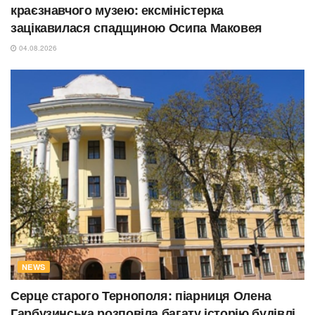
краєзнавчого музею: ексміністерка
зацікавилася спадщиною Осипа Маковея
04.08.2026
NEWS
Серце старого Тернополя: піарниця Олена
Гарбузинська розповіла багату історію будівлі