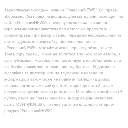
Тернопільські молодіжні новини "РовесникNEWS". Всі права
збережено. Усі права на інформаційні матеріали, розміщені на
сайті «РовесникNEWS» / rovesnyknews.te.ua, захищені
українським законодавством про авторське право та інші
суміжні права. При використанні, передруку інформаційних та
фото-,відеоматеріалів сайту, гіперпосилання на
«РовесникNEWS» має міститися в першому абзаці тексту.
Точка зору редакції може не збігатися з точкою зору автора, а
усі опубліковані матеріали не претендують на об'єктивність та
всебічність висвітлення теми, про яку йдеться. Редакція не
відповідає за достовірність та тлумачення наведеної
інформації, а також може не поділяти погляди та думки,
висловлені читачами сайту в коментарях до статей, а сам
ресурс виконує винятково роль носія. Матеріали з поміткою (R)
публікуються на правах реклами. Інформаційні матеріали
сайту rovesnyk.te.ua є інтелектуальною власністю інтернет-
ресурсу "РовесникNEWS".