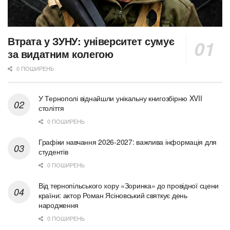
Втрата у ЗУНУ: університет сумує
за видатним колегою
0 ПОШИРЕНЬ
У Тернополі віднайшли унікальну книгозбірню XVII
століття
0 ПОШИРЕНЬ
Графіки навчання 2026-2027: важлива інформація для
студентів
0 ПОШИРЕНЬ
Від тернопільського хору «Зоринка» до провідної сцени
країни: актор Роман Ясіновський святкує день
народження
0 ПОШИРЕНЬ