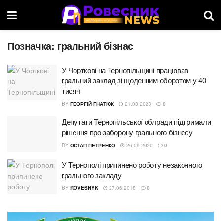
Позначка:
гральний бізнас
У Чорткові на Тернопільщині працював
грaльний зaклaд зі щоденним оборотом у 40
тисяч
BY
ГЕОРГІЙ ГНАТЮК
21.03.2023
0
Депутати Тернопільської облради підтримали
рішення про заборону грального бізнесу
BY
ОСТАП ПЕТРЕНКО
26.09.2020
0
У Тернополі припинено роботу незаконного
грального закладу
BY
ROVESNYK
27.06.2018
0