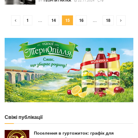
BY
ГЕОРГІЙ ГНАТЮК
22.11.2024
0
1
…
14
15
16
…
18
Свіжі публікації
Поселення в гуртожиток: графік для