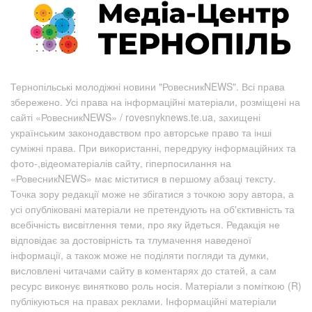
Тернопільські молодіжні новини "РовесникNEWS". Всі права
збережено. Усі права на інформаційні матеріали, розміщені на
сайті «РовесникNEWS» / rovesnyknews.te.ua, захищені
українським законодавством про авторське право та інші
суміжні права. При використанні, передруку інформаційних та
фото-,відеоматеріалів сайту, гіперпосилання на
«РовесникNEWS» має міститися в першому абзаці тексту.
Точка зору редакції може не збігатися з точкою зору автора, а
усі опубліковані матеріали не претендують на об'єктивність та
всебічність висвітлення теми, про яку йдеться. Редакція не
відповідає за достовірність та тлумачення наведеної
інформації, а також може не поділяти погляди та думки,
висловлені читачами сайту в коментарях до статей, а сам
ресурс виконує винятково роль носія. Матеріали з поміткою (R)
публікуються на правах реклами. Інформаційні матеріали