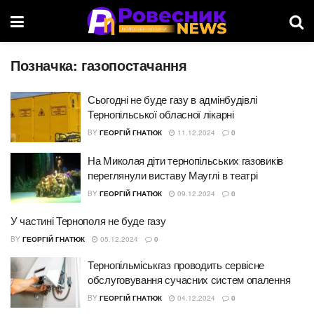
Позначка:
газопостачання
Сьогодні не буде газу в адмінбудівлі
Тернопільської обласної лікарні
BY
ГЕОРГІЙ ГНАТЮК
11.12.2024
0
На Миколая діти тернопільських газовиків
переглянули виставу Мауглі в театрі
BY
ГЕОРГІЙ ГНАТЮК
09.12.2024
0
У частині Тернополя не буде газу
BY
ГЕОРГІЙ ГНАТЮК
05.12.2024
0
Тернопільміськгаз проводить сервісне
обслуговування сучасних систем опалення
BY
ГЕОРГІЙ ГНАТЮК
04.12.2024
0