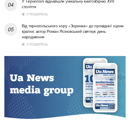
У Тернополі віднайшли унікальну книгозбірню XVII
століття
0 ПОШИРЕНЬ
Від тернопільського хору «Зоринка» до провідної сцени
країни: актор Роман Ясіновський святкує день
народження
0 ПОШИРЕНЬ