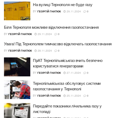
На вулиці Тернополя не буде газу
BY
ГЕОРГІЙ ГНАТЮК
29.11.2024
0
Біля Тернополя можливе відключення газопостачання
BY
ГЕОРГІЙ ГНАТЮК
29.11.2024
0
Увага! Під Тернополем тимчасово відключать газопостачання
BY
ГЕОРГІЙ ГНАТЮК
28.11.2024
0
ПрАТ Тернопільміськгаз вчить безпечно
користуватися генераторами
BY
ГЕОРГІЙ ГНАТЮК
27.11.2024
0
Тернопільміcькгаз обслуговує системи
газопостачання у Тернополі
BY
ГЕОРГІЙ ГНАТЮК
25.11.2024
0
Передайте показники лічильника газу у
листопаді