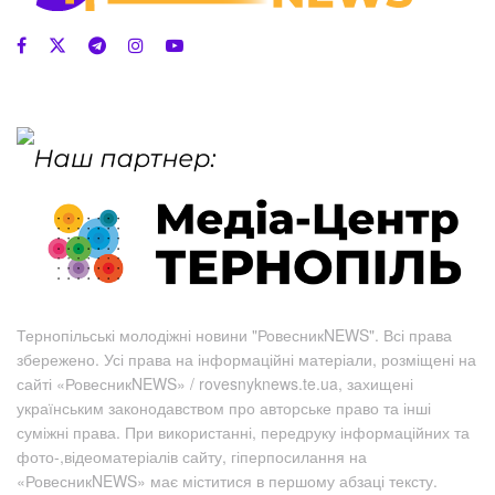
Тернопільські молодіжні новини "РовесникNEWS". Всі права
збережено. Усі права на інформаційні матеріали, розміщені на
сайті «РовесникNEWS» / rovesnyknews.te.ua, захищені
українським законодавством про авторське право та інші
суміжні права. При використанні, передруку інформаційних та
фото-,відеоматеріалів сайту, гіперпосилання на
«РовесникNEWS» має міститися в першому абзаці тексту.