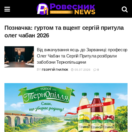
Позначка:
гуртом та вщент сергій притула
олег чабан 2026
Від викачування яєць до Зарваниці: професор
Олег Чабан та Сергій Притула розібрали
забобони Тернопільщини
BY
ГЕОРГІЙ ГНАТЮК
05.07.2026
0