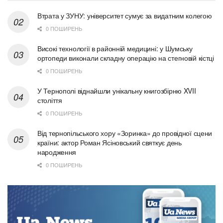
Втрата у ЗУНУ: університет сумує за видатним колегою
0 ПОШИРЕНЬ
Високі технології в районній медицині: у Шумську
ортопеди виконали складну операцію на стегновій кістці
0 ПОШИРЕНЬ
У Тернополі віднайшли унікальну книгозбірню XVII
століття
0 ПОШИРЕНЬ
Від тернопільського хору «Зоринка» до провідної сцени
країни: актор Роман Ясіновський святкує день
народження
0 ПОШИРЕНЬ