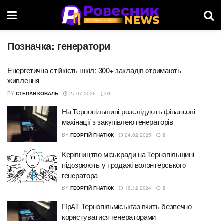
Позначка:
генератори
Енергетична стійкість шкіл: 300+ закладів отримають
живлення
BY
СТЕПАН КОВАЛЬ
27.07.2026
0
На Тернопільщині розслідують фінансові
махінації з закупівлею генераторів
BY
ГЕОРГІЙ ГНАТЮК
24.02.2025
0
Керівництво міськради на Тернопільщині
підозрюють у продажі волонтерського
генератора
BY
ГЕОРГІЙ ГНАТЮК
16.12.2024
0
ПрАТ Тернопільміськгаз вчить безпечно
користуватися генераторами