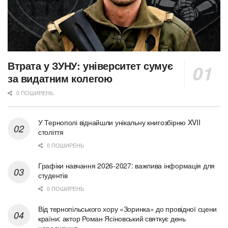
Втрата у ЗУНУ: університет сумує
за видатним колегою
0 ПОШИРЕНЬ
У Тернополі віднайшли унікальну книгозбірню XVII
століття
0 ПОШИРЕНЬ
Графіки навчання 2026-2027: важлива інформація для
студентів
0 ПОШИРЕНЬ
Від тернопільського хору «Зоринка» до провідної сцени
країни: актор Роман Ясіновський святкує день
народження