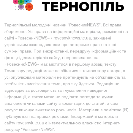
Тернопільські молодіжні новини "РовесникNEWS". Всі права
збережено. Усі права на інформаційні матеріали, розміщені на
сайті «РовесникNEWS» / rovesnyknews.te.ua, захищені
українським законодавством про авторське право та інші
суміжні права. При використанні, передруку інформаційних та
фото-,відеоматеріалів сайту, гіперпосилання на
«РовесникNEWS» має міститися в першому абзаці тексту.
Точка зору редакції може не збігатися з точкою зору автора, а
усі опубліковані матеріали не претендують на об'єктивність та
всебічність висвітлення теми, про яку йдеться. Редакція не
відповідає за достовірність та тлумачення наведеної
інформації, а також може не поділяти погляди та думки,
висловлені читачами сайту в коментарях до статей, а сам
ресурс виконує винятково роль носія. Матеріали з поміткою (R)
публікуються на правах реклами. Інформаційні матеріали
сайту rovesnyk.te.ua є інтелектуальною власністю інтернет-
ресурсу "РовесникNEWS".