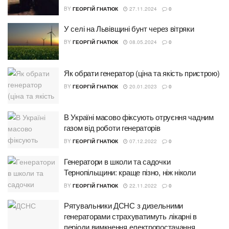
BY
ГЕОРГІЙ ГНАТЮК
27.11.2024
0
У селі на Львівщині бунт через вітряки
BY
ГЕОРГІЙ ГНАТЮК
08.05.2024
0
Як обрати генератор (ціна та якість пристрою)
BY
ГЕОРГІЙ ГНАТЮК
20.01.2023
0
В Україні масово фіксують отруєння чадним
газом від роботи генераторів
BY
ГЕОРГІЙ ГНАТЮК
07.12.2022
0
Генератори в школи та садочки
Тернопільщини: краще пізно, ніж ніколи
BY
ГЕОРГІЙ ГНАТЮК
22.11.2022
0
Рятувальники ДСНС з дизельними
генераторами страхуватимуть лікарні в
періоди вимкнення електропостачання