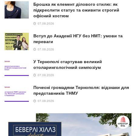
Брошка як елемент ділового стилю: як
підкреслити статус та оживити строгий
офісний костюм
07.08.2026
Вступ до Академії НГУ без НМТ: умови та
переваги
07.08.2026
У Тернополі стартував великий
отоларингологічний симпозіум
07.08.2026
Почесні громадяни Тернополя: відзнаки для
представників ТНМУ
07.08.2026