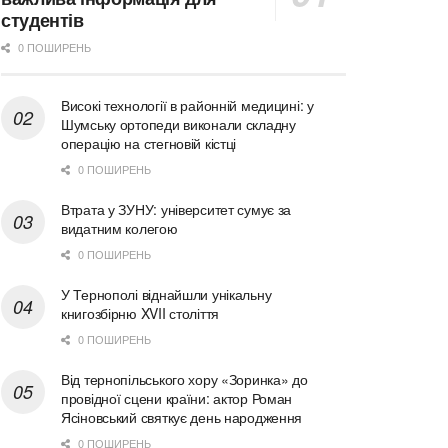
студентів
0 ПОШИРЕНЬ
Високі технології в районній медицині: у
Шумську ортопеди виконали складну
операцію на стегновій кістці
0 ПОШИРЕНЬ
Втрата у ЗУНУ: університет сумує за
видатним колегою
0 ПОШИРЕНЬ
У Тернополі віднайшли унікальну
книгозбірню XVII століття
0 ПОШИРЕНЬ
Від тернопільського хору «Зоринка» до
провідної сцени країни: актор Роман
Ясіновський святкує день народження
0 ПОШИРЕНЬ