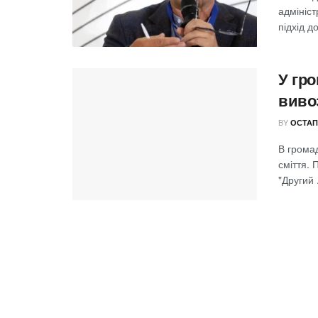
адмініс
підхід д
У гро
виво
BY
ОСТАП
В громад
сміття.
"Другий .