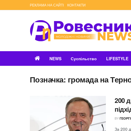
РЕКЛАМА НА САЙТІ
КОНТАКТИ
NEWS
Суспільство
LIFESTYLE
Позначка:
громада на Терн
200 
підх
BY
ГЕОРГ
За 200 д