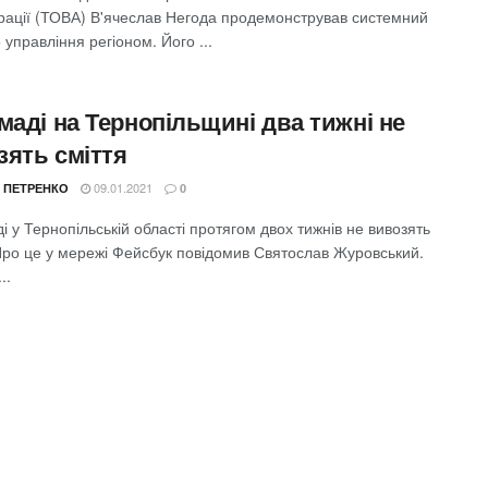
трації (ТОВА) В'ячеслав Негода продемонстрував системний
о управління регіоном. Його ...
маді на Тернопільщині два тижні не
зять сміття
09.01.2021
 ПЕТРЕНКО
0
і у Тернопільській області протягом двох тижнів не вивозять
 Про це у мережі Фейсбук повідомив Святослав Журовський.
..