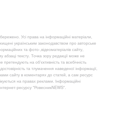
бережено. Усі права на інформаційні матеріали,
ахищені українським законодавством про авторське
формаційних та фото-,відеоматеріалів сайту,
абзаці тексту. Точка зору редакції може не
не претендують на об'єктивність та всебічність
а достовірність та тлумачення наведеної інформації,
чами сайту в коментарях до статей, а сам ресурс
лікуються на правах реклами. Інформаційні
 інтернет-ресурсу "РовесникNEWS".