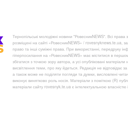
Тернопільські молодіжні новини "РовесникNEWS". Всі права з
розміщені на сайті «РовесникNEWS» / rovesnyknews.te.ua, з
право та інші суміжні права. При використанні, передруку ін
гіперпосилання на «РовесникNEWS» має міститися в першому 
збігатися з точкою зору автора, а усі опубліковані матеріали 
висвітлення теми, про яку йдеться. Редакція не відповідає з
а також може не поділяти погляди та думки, висловлені чита
виконує винятково роль носія. Матеріали з поміткою (R) пуб
матеріали сайту rovesnyk.te.ua є інтелектуальною власністю