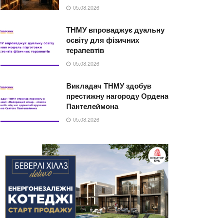
05.08.2026
ТНМУ впроваджує дуальну
освіту для фізичних
терапевтів
05.08.2026
Викладач ТНМУ здобув
престижну нагороду Ордена
Пантелеймона
05.08.2026