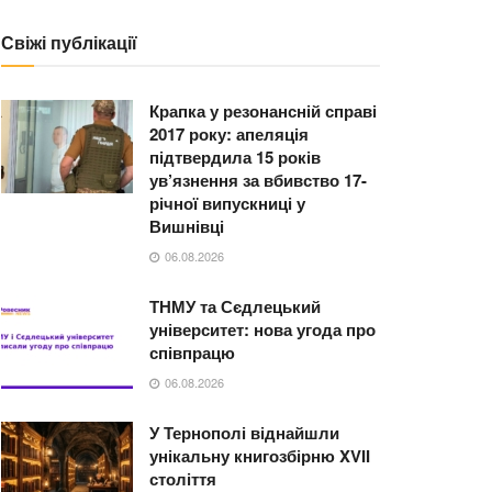
Свіжі публікації
Крапка у резонансній справі
2017 року: апеляція
підтвердила 15 років
ув’язнення за вбивство 17-
річної випускниці у
Вишнівці
06.08.2026
ТНМУ та Сєдлецький
університет: нова угода про
співпрацю
06.08.2026
У Тернополі віднайшли
унікальну книгозбірню XVII
століття