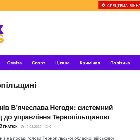
СПЕЦТЕМА: ВІЙНА
Освіта
Спорт
Цікаве
Кримінал
Політика
опільщині
днів В’ячеслава Негоди: системний
ід до управління Тернопільщиною
10.03.2025
ІЙ ГНАТЮК
0
нів на посаді голови Тернопільської обласної військової