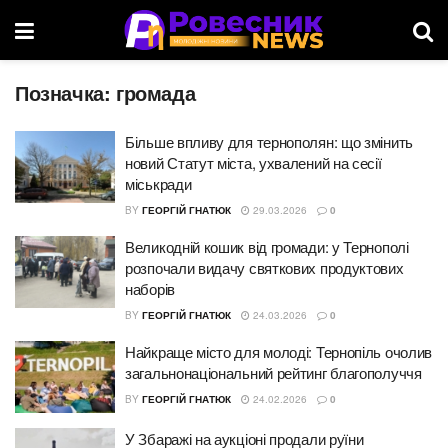
Позначка:
громада
Більше впливу для тернополян: що змінить
новий Статут міста, ухвалений на сесії
міськради
BY
ГЕОРГІЙ ГНАТЮК
29.03.2026
0
Великодній кошик від громади: у Тернополі
розпочали видачу святкових продуктових
наборів
BY
ГЕОРГІЙ ГНАТЮК
24.03.2026
0
Найкраще місто для молоді: Тернопіль очолив
загальнонаціональний рейтинг благополуччя
BY
ГЕОРГІЙ ГНАТЮК
24.02.2026
0
У Збаражі на аукціоні продали руїни