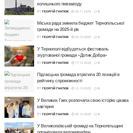
колишнього пивзаводу
BY
ГЕОРГІЙ ГНАТЮК
06.11.2025
0
Міська рада змінила бюджет Тернопільської
громади на 2025-й рік
BY
ГЕОРГІЙ ГНАТЮК
24.10.2025
0
У Тернополі відбудеться фестиваль
згуртованої громади «Дотик Добра»
BY
ГЕОРГІЙ ГНАТЮК
17.10.2025
0
Підгаєцька громада втратила 20 позицій в
рейтингу спроможності
BY
ГЕОРГІЙ ГНАТЮК
12.10.2025
0
У Великих Гаях розпочала свою історію цікава
кавʼярня
BY
ГЕОРГІЙ ГНАТЮК
06.10.2025
0
У Великогаївській громаді на Тернопільщині
організували веломарафон