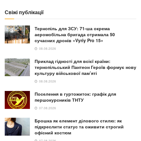
Свіжі публікації
Тернопіль для ЗСУ: 71-ша окрема
аеромобільна бригада отримала 50
сучасних дронів «Vyriy Pro 15»
08.08.2026
Приклад гідності для всієї країни:
тернопільський Пантеон Героїв формує нову
культуру військової пам’яті
08.08.2026
Поселення в гуртожиток: графік для
першокурсників ТНТУ
07.08.2026
Брошка як елемент ділового стилю: як
підкреслити статус та оживити строгий
офісний костюм
07.08.2026