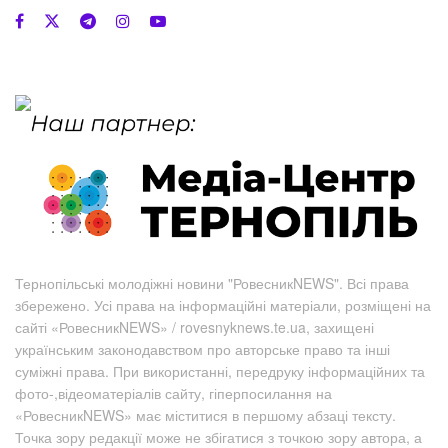
Тернопільські молодіжні новини "РовесникNEWS". Всі права
збережено. Усі права на інформаційні матеріали, розміщені на
сайті «РовесникNEWS» / rovesnyknews.te.ua, захищені
українським законодавством про авторське право та інші
суміжні права. При використанні, передруку інформаційних та
фото-,відеоматеріалів сайту, гіперпосилання на
«РовесникNEWS» має міститися в першому абзаці тексту.
Точка зору редакції може не збігатися з точкою зору автора, а