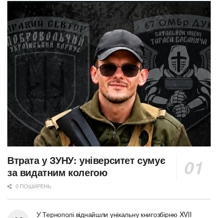
Втрата у ЗУНУ: університет сумує
за видатним колегою
0 ПОШИРЕНЬ
У Тернополі віднайшли унікальну книгозбірню XVII