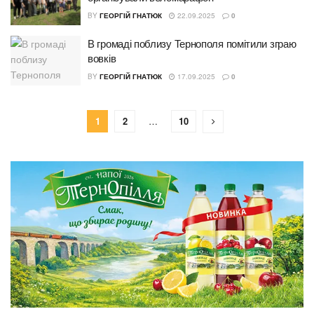
BY
ГЕОРГІЙ ГНАТЮК
22.09.2025
0
В громаді поблизу Тернополя помітили зграю
вовків
BY
ГЕОРГІЙ ГНАТЮК
17.09.2025
0
1
2
…
10