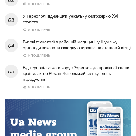
0 ПОШИРЕНЬ
У Тернополі віднайшли унікальну книгозбірню XVII
століття
0 ПОШИРЕНЬ
Високі технології в районній медицині: у Шумську
ортопеди виконали складну операцію на стегновій кістці
0 ПОШИРЕНЬ
Від тернопільського хору «Зоринка» до провідної сцени
країни: актор Роман Ясіновський святкує день
народження
0 ПОШИРЕНЬ