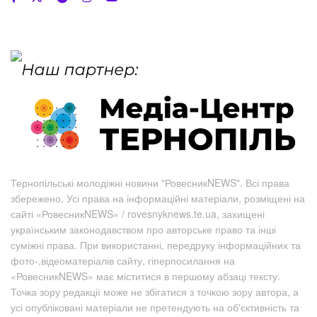
Тернопільські молодіжні новини "РовесникNEWS". Всі права
збережено. Усі права на інформаційні матеріали, розміщені на
сайті «РовесникNEWS» / rovesnyknews.te.ua, захищені
українським законодавством про авторське право та інші
суміжні права. При використанні, передруку інформаційних та
фото-,відеоматеріалів сайту, гіперпосилання на
«РовесникNEWS» має міститися в першому абзаці тексту.
Точка зору редакції може не збігатися з точкою зору автора, а
усі опубліковані матеріали не претендують на об'єктивність та