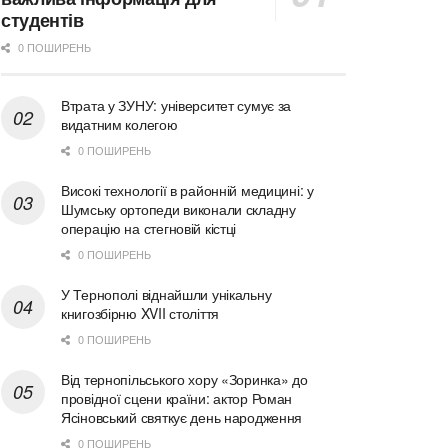
студентів
0 ПОШИРЕНЬ
Втрата у ЗУНУ: університет сумує за
видатним колегою
0 ПОШИРЕНЬ
Високі технології в районній медицині: у
Шумську ортопеди виконали складну
операцію на стегновій кістці
0 ПОШИРЕНЬ
У Тернополі віднайшли унікальну
книгозбірню XVII століття
0 ПОШИРЕНЬ
Від тернопільського хору «Зоринка» до
провідної сцени країни: актор Роман
Ясіновський святкує день народження
0 ПОШИРЕНЬ