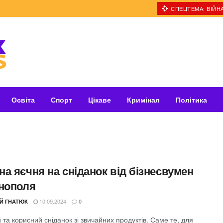
СПЕЦТЕМА: ВІЙНА
Освіта
Спорт
Цікаве
Кримінал
Політика
а яєчня на сніданок від бізнесвумен
рнополя
10.09.2024
ІЙ ГНАТЮК
0
та корисний сніданок зі звичайних продуктів. Саме те, для