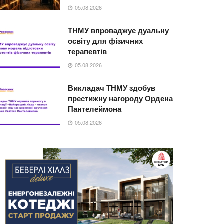
05.08.2026
ТНМУ впроваджує дуальну
освіту для фізичних
терапевтів
05.08.2026
Викладач ТНМУ здобув
престижну нагороду Ордена
Пантелеймона
05.08.2026