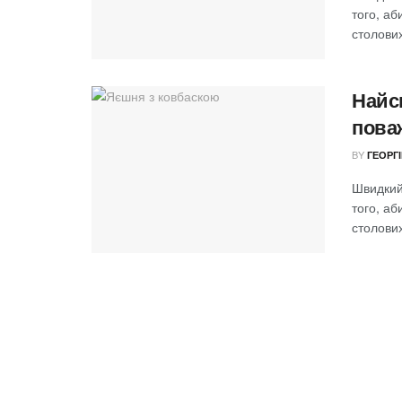
того, аб
столових
Найс
пова
BY
ГЕОРГ
Швидкий 
того, аб
столових