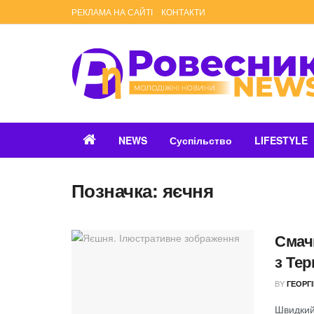
РЕКЛАМА НА САЙТІ
КОНТАКТИ
NEWS
Суспільство
LIFESTYLE
Позначка:
яєчня
Смачн
з Те
BY
ГЕОРГ
Швидкий 