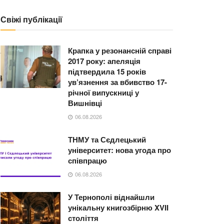
Свіжі публікації
Крапка у резонансній справі
2017 року: апеляція
підтвердила 15 років
ув’язнення за вбивство 17-
річної випускниці у
Вишнівці
06.08.2026
ТНМУ та Сєдлецький
університет: нова угода про
співпрацю
06.08.2026
У Тернополі віднайшли
унікальну книгозбірню XVII
століття