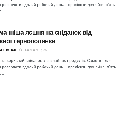
и розпочати вдалий робочий день. Інгредієнти два яйця п’ять
 ...
мачніша яєшня на сніданок від
жної тернополянки
01.09.2024
ІЙ ГНАТЮК
0
та корисний сніданок зі звичайних продуктів. Саме те, для
и розпочати вдалий робочий день. Інгредієнти два яйця. п’ять
 ...