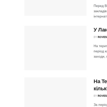
Перед В
закладів
інтернат
У Лан
BY
ROVES
На терит
період к
заходи, п
На Т
кільк
BY
ROVES
За періо