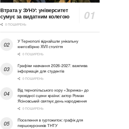
Втрата у ЗУНУ: університет
сумує за видатним колегою
0 ПОШИРЕНЬ
У Тернополі віднайшли унікальну
книгозбірню XVII століття
0 ПОШИРЕНЬ
Графіки навчання 2026-2027: важлива
інформація для студентів
0 ПОШИРЕНЬ
Від тернопільського хору «Зоринка» до
провідної сцени країни: актор Роман
Ясіновський святкує день народження
0 ПОШИРЕНЬ
Поселення в гуртожиток: графік для
першокурсників ТНТУ