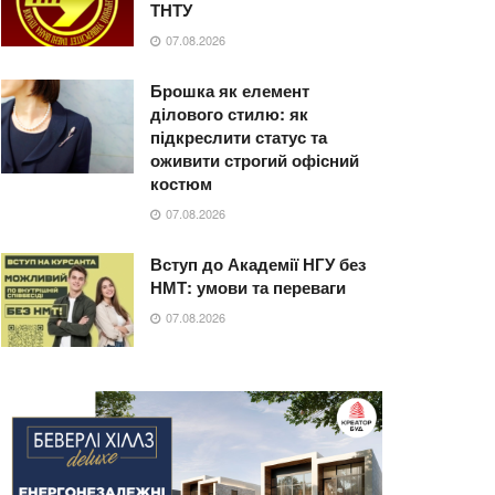
ТНТУ
07.08.2026
Брошка як елемент
ділового стилю: як
підкреслити статус та
оживити строгий офісний
костюм
07.08.2026
Вступ до Академії НГУ без
НМТ: умови та переваги
07.08.2026