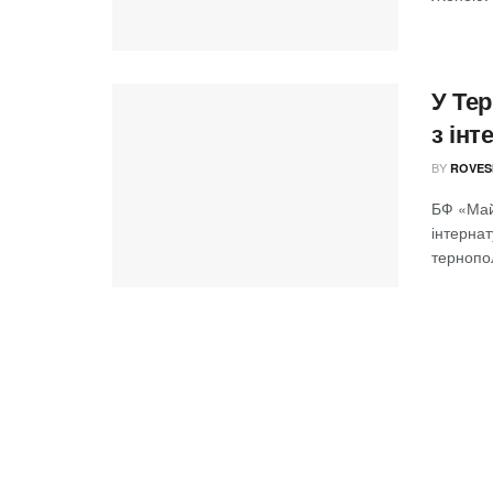
У Тер
з інт
BY
ROVES
БФ «Майб
інтернат
тернопол