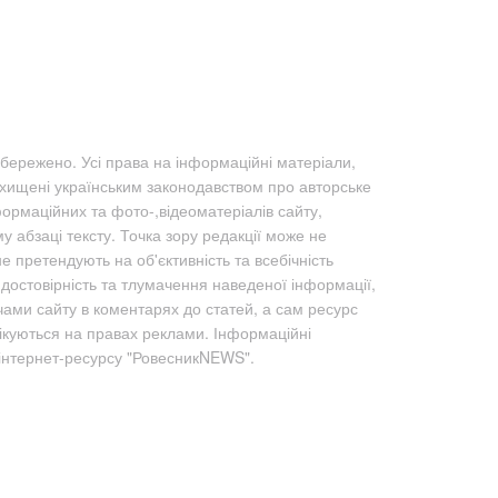
бережено. Усі права на інформаційні матеріали,
ахищені українським законодавством про авторське
формаційних та фото-,відеоматеріалів сайту,
абзаці тексту. Точка зору редакції може не
не претендують на об'єктивність та всебічність
а достовірність та тлумачення наведеної інформації,
чами сайту в коментарях до статей, а сам ресурс
лікуються на правах реклами. Інформаційні
 інтернет-ресурсу "РовесникNEWS".