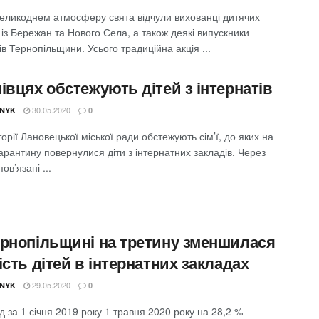
еликоднем атмосферу свята відчули вихованці дитячих
 із Бережан та Нового Села, а також деякі випускники
ів Тернопільщини. Усього традиційна акція ...
івцях обстежують дітей з інтернатів
30.05.2020
NYK
0
орії Лановецької міської ради обстежують сім’ї, до яких на
арантину повернулися діти з інтернатних закладів. Через
ов’язані ...
ернопільщині на третину зменшилася
ість дітей в інтернатних закладах
29.05.2020
NYK
0
д за 1 січня 2019 року 1 травня 2020 року на 28,2 %