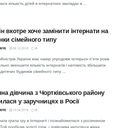
ся кількість дітей в інтернатних закладах в ...
н вкотре хоче замінити інтернати на
нки сімейного типу
06.12.2019
NYK
0
Міністрів України має намір упродовж чотирьох-п’яти років
ьно зменшити кількість інтернатів і натомість збільшити
ь дитячих будинків сімейного типу ...
чна дівчина з Чортківського району
лася у заручницях в Росії
10.04.2018
NYK
0
 мати грала гру в Інтернеті і познайомилася з росіянином
ой пообіцяв золоті гори, і довірлива непутяща жінка ...