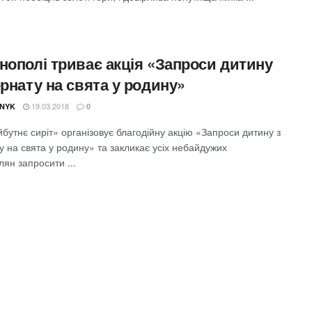
нополі триває акція «Запроси дитину
ернату на свята у родину»
19.03.2018
NYK
0
утнє сиріт» організовує благодійну акцію «Запроси дитину з
у на свята у родину» та закликає усіх небайдужих
ян запросити ...