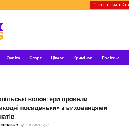
СПЕЦТЕМА: ВІЙНА
Освіта
Спорт
Цікаве
Кримінал
Політика
опільські волонтери провели
икодні посиденьки» з вихованцями
натів
03.05.2021
 ПЕТРЕНКО
0