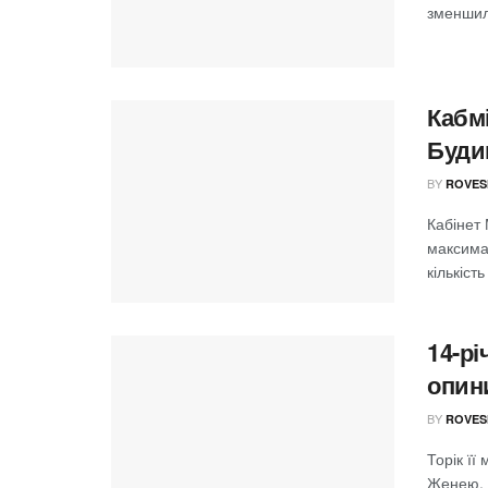
зменшила
Кабмі
Буди
BY
ROVES
Кабінет 
максимал
кількіст
14-рі
опини
BY
ROVES
Торік її
Женею. Т