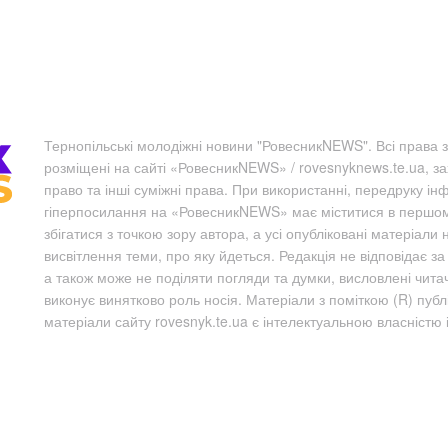
Тернопільські молодіжні новини "РовесникNEWS". Всі права з
розміщені на сайті «РовесникNEWS» / rovesnyknews.te.ua, з
право та інші суміжні права. При використанні, передруку ін
гіперпосилання на «РовесникNEWS» має міститися в першому 
збігатися з точкою зору автора, а усі опубліковані матеріали 
висвітлення теми, про яку йдеться. Редакція не відповідає з
а також може не поділяти погляди та думки, висловлені чита
виконує винятково роль носія. Матеріали з поміткою (R) пуб
матеріали сайту rovesnyk.te.ua є інтелектуальною власністю