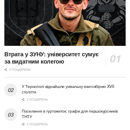
Втрата у ЗУНУ: університет сумує
за видатним колегою
0 ПОШИРЕНЬ
У Тернополі віднайшли унікальну книгозбірню XVII
століття
0 ПОШИРЕНЬ
Поселення в гуртожиток: графік для першокурсників
ТНТУ
0 ПОШИРЕНЬ