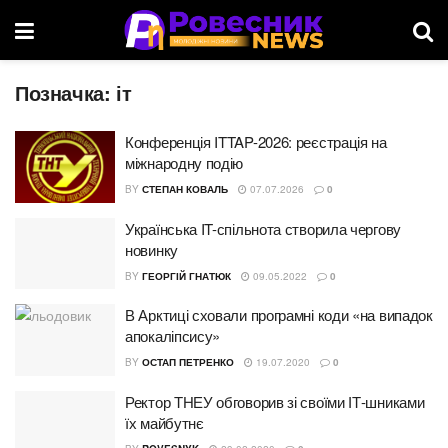
Позначка:
іт
Конференція ITTAP-2026: реєстрація на
міжнародну подію
BY
СТЕПАН КОВАЛЬ
07.07.2026
0
Українська IT-спільнота створила чергову
новинку
BY
ГЕОРГІЙ ГНАТЮК
09.05.2022
0
В Арктиці сховали програмні коди «на випадок
апокаліпсису»
BY
ОСТАП ПЕТРЕНКО
19.07.2020
0
Ректор ТНЕУ обговорив зі своїми ІТ-шниками
їх майбутнє