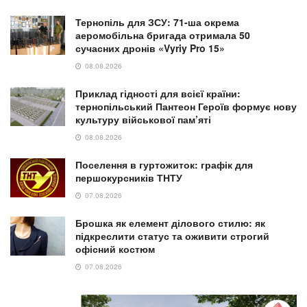
Тернопіль для ЗСУ: 71-ша окрема
аеромобільна бригада отримала 50
сучасних дронів «Vyriy Pro 15»
08.08.2026
Приклад гідності для всієї країни:
тернопільський Пантеон Героїв формує нову
культуру військової пам’яті
08.08.2026
Поселення в гуртожиток: графік для
першокурсників ТНТУ
07.08.2026
Брошка як елемент ділового стилю: як
підкреслити статус та оживити строгий
офісний костюм
07.08.2026