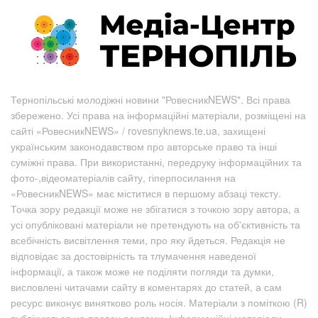
Тернопільські молодіжні новини "РовесникNEWS". Всі права
збережено. Усі права на інформаційні матеріали, розміщені на
сайті «РовесникNEWS» / rovesnyknews.te.ua, захищені
українським законодавством про авторське право та інші
суміжні права. При використанні, передруку інформаційних та
фото-,відеоматеріалів сайту, гіперпосилання на
«РовесникNEWS» має міститися в першому абзаці тексту.
Точка зору редакції може не збігатися з точкою зору автора, а
усі опубліковані матеріали не претендують на об'єктивність та
всебічність висвітлення теми, про яку йдеться. Редакція не
відповідає за достовірність та тлумачення наведеної
інформації, а також може не поділяти погляди та думки,
висловлені читачами сайту в коментарях до статей, а сам
ресурс виконує винятково роль носія. Матеріали з поміткою (R)
публікуються на правах реклами. Інформаційні матеріали