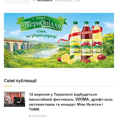
BY
ROVESNYK
29.02.2020
0
Свіжі публікації
12 вересня у Тернополі відбудеться
масштабний фестиваль VDOMA: дрифт-шоу,
автовиставка та концерт Міки Ньютон і
ТНМК
09.08.2026